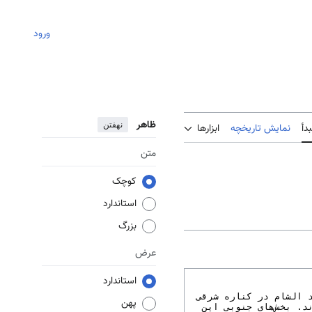
ورود
ظاهر
نهفتن
دأ
نمایش تاریخچه
ابزارها
متن
کوچک
استاندارد
بزرگ
عرض
استاندارد
پهن