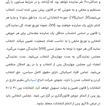
و حداکثر400 نفر نماینده خواهد بود که آزادانه، و در شرایط مساوی، با رأی
مستقیم و مخفی و به صورتی که در قانون پیش بینی شده است، انتخاب
می‌شوند[V]. استان[VI]، حوزهء انتخاباتی است. مناطق سئوتا و مِلیا هر
کدام دارای یک نماینده خواهند بود [VII]، نحوهء توزیع تعداد کل نمایندگان
را قانون بر اساس احتساب حداقل یک نماینده مقدماتی برای هر حوزه­ی
انتخابی و توزیع مابقی را به تناسب تعداد جمعیّت، تعیین میکند. انتخاب
نمایندگان هر حوزه با توجه به معیار نسبی [VIII] نمایندگی صورت می‌گیرد.
مجلس نمایندگان به مدت چهارسال انتخاب می‌شود. مدت نمایندگی
اعضاء این مجلس چهارسال پس از انتخاب و یا در روز انحلال منقضی
می‌شود. تمامی افراد اسپانیائی دارای حقوق کامل سیاسی، حق انتخاب
کردن و انتخاب شدن را دارند. نحوه­‌ی شرکت اتباع
اسپانیا
ئی مقیم خارج در
انتخابات را قانون تعیین و دولت تسهیل خواهد کرد. انتخابات بین ٣٠ تا ۶٠
روز پس از اتمام دوره­‌ی قانون‌گذاری بر گزار می شود. مجلس انتخابی باید
در عرض ٢۵روز پس از اتمام انتخابات منعقد بشود.