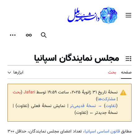
رش
ه
منوی اصلی
حتوا
جستجو
ظاهر
ابزارها
مجلس نمایندگان اسپانیا
تغییر وضعیت فهرست محتویات
صفحه
بحث
ابزارها
نسخهٔ تاریخ ‏۳۱ ژانویهٔ ۲۰۲۵، ساعت ۱۹:۵۹ توسط
Jafari
(
بحث
|
مشارکت‌ها
)
(
تفاوت
)
→ نسخهٔ قدیمی‌تر
| نمایش نسخهٔ فعلی (تفاوت) |
نسخهٔ جدیدتر ← (تفاوت)
مطابق
قانون اساسی اسپانیا
، تعداد اعضای مجلس نمایندگان، حداقل ٣٠٠