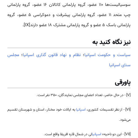
سوسیالیست‌‎ها 110 عضو، گروه پارلمانی کاتالان 16 عضو، گروه پارلمانی
چپ متحد 11 عضو، گروه پارلمانی پیشرفت و دموکراسی 5 عضو، گروه
پارلمانی باسک 5 عضو و گروه پارلمانی مشترک 18 عضو دارند[IX].
نیز نگاه کنید به
سیاست و حکومت اسپانیا
؛
نظام و نهاد قانون گذاری اسپانیا
؛
مجلس
سنای اسپانیا
پاورقی
[V] - در حال حاضر، تعداد اعضای مجلس نمایندگان، ٣۵٠ نفر است.
[VI] - از نظر تقسیمات کشوری،
اسپانیا
به ایالات خود مختار، استان و شهرستان تقسیم
می‌شود.
[VII] - این دو ناحیهء
اسپانیا
ئی در شمال قاره افریقا واقع است.