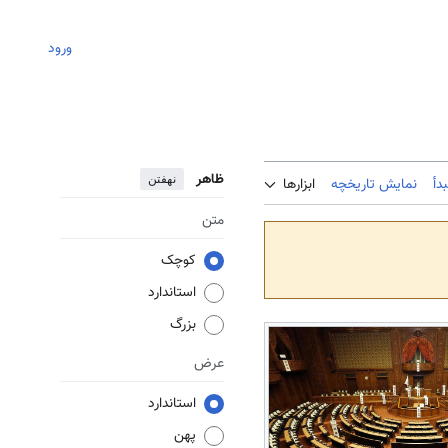
ورود
ظاهر
نهفتن
دأ
نمایش تاریخچه
ابزارها
متن
کوچک
استاندارد
بزرگ
عرض
استاندارد
پهن