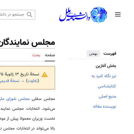
رش
ه
منوی اصلی
حتوا
مجلس نمایندگان 
فهرست
نهفتن
صفحه
بحث
بخش آغازین
نسخهٔ تاریخ ‏۱۳ ژانویهٔ ۲۰۲۵، ساعت ۱۶:۲۱ توسط
نیز نگاه کنید به
(
تفاوت
)
→ نسخهٔ قدیمی‌
کتابشناسی
منبع اصلی
مجلس سفلی
مجلس شورای مل
نویسنده مقاله
می‌شود. انتخابات مجلس نمایندگ
نخست وزیران معمولا پیش از موعد