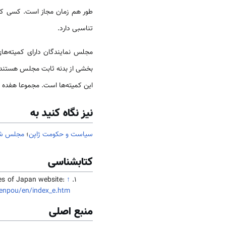
طور هم زمان مجاز است. کسی که 
تناسبی دارد.
مجلس نمایندگان دارای کمیته‌ه
بخشی از بدنه ثابت مجلس هستند و
این کمیته‌ها است. مجموعا هفده کمیته دایم متشکل از ۲۰ الی ۵۰ عضو در مجلس نمایندگ
نیز نگاه کنید به
سیاست و حکومت ژاپن
؛
مجلس شور
کتابشناسی
es of Japan website:
↑
kenpou/en/index_e.htm
منبع اصلی