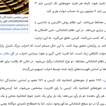
برای کسب کرسی در این مجلس نامزد شود. البته هر نامزد حوزه‌های تک کرسی باید ۳
لت واریز کند.
صحن مجلس نمایندگان ژاپن
constitutionnet، قابل بازیابی از
ی مختلط می‌باشد. این نظام روش اکثریتی و تناسبی را
-commission-adopts-re
nstitution-allow-online
 برتری می‌دهد. در این نظام انتخاباتی، حتی الامکان به
 که کسب می‌کنند، کرسی تعلق می‌گیرد. به این ترتیب
د در پارلمان حضور پیدا کنند. با این حال مسلم است که احزاب بزرگ کنترل پارلمان
ولت ائتلافی زیاد است، اما قدرت لابی گری و نفوذ سیاسی احزاب در کل
نظام س
ر نظام انتخاباتی مختلط، دو نوع انتخابات برگزار می‌شود. در حالی که رقابت برای ت
ی‌ها بر اساس فهرست‌های ارایه شده توسط احزاب تسهیم می‌گردند.
ن
ت حوزه‌های انتخابیه تک کرسی با رای اکثریت مشخص می‌شود، اما کرسی‌های
 رأی دهنده دو بار رأی می‌دهد: یک بار برای یک نامزد حوزه انتخابیه محلی و یک ب
بین آرا در دو سطح انتخاباتی مذکور وجود ندارد. اما به اصطلاح نامزدی دوگانه یعن