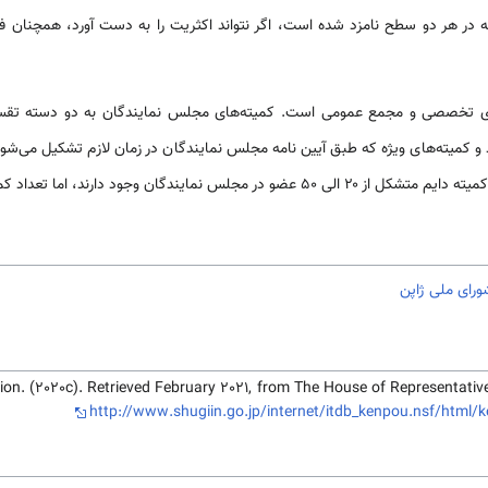
در هر دو سطح نامزد شده است، اگر نتواند اکثریت را به دست آورد، همچنان ف
ای تخصصی و مجمع عمومی است. کمیته‌های مجلس نمایندگان به دو دسته تقسیم
 کمیته‌های ویژه که طبق آیین نامه مجلس نمایندگان در زمان لازم تشکیل می‌شوند
ان وجود دارند، اما تعداد کمیته‌های ویژه ثابت نیست.
ای ملی ژاپن
on. (2020c). Retrieved February 2021, from The House of Representativ
http://www.shugiin.go.jp/internet/itdb_kenpou.nsf/html/