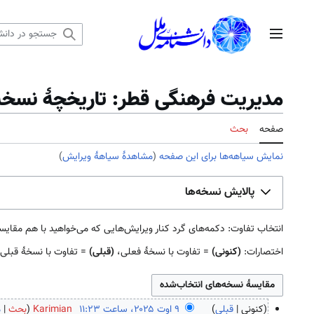
رش
ه
منوی اصلی
حتوا
مدیریت فرهنگی قطر: تاریخچهٔ نسخه
صفحه
بحث
نمایش سیاهه‌ها برای این صفحه
(
مشاهدهٔ سیاههٔ ویرایش
)
پالایش نسخه‌ها
انتخاب تفاوت: دکمه‌های گرد کنار ویرایش‌هایی که می‌خواهید با هم مقایسه کنید را علامت بزنید و دک
اختصارات:
(کنونی)
= تفاوت با نسخهٔ فعلی،
(قبلی)
= تفاوت با نسخهٔ قبلی
کنونی
قبلی
Karimian
بحث
م