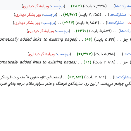
شارکت‌ها
۷٬۳۳۸ بایت
+۸۳
برچسب
:
ویرایشگر دیداری
مشارکت‌ها
۷٬۲۵۵ بایت
+۱٬۴۰۲
برچسب
:
ویرایشگر دیداری
ث
مشارکت‌ها
۵٬۸۵۳ بایت
+۲۹۴
برچسب
:
ویرایشگر دیداری
کت‌ها
۵٬۵۵۹ بایت
+۳۶۰
برچسب
:
ویرایشگر دیداری
جز
۵٬۱۹۹ بایت
+۴
omatically added links to existing pages
ت‌ها
۵٬۱۹۵ بایت
+۱٬۳۷۷
برچسب
:
ویرایشگر دیداری
جز
۳٬۸۱۸ بایت
+۴
omatically added links to existing pages
شارکت‌ها
۳٬۸۱۴ بایت
+۳٬۸۱۴
صفحه‌ای تازه حاوی «'''مدیریت فرهنگ
گي جوامع مي‌باشد. از اين رو، سازندگان فرهنگ و علم سزاوار مقام درجه والاي قدردان