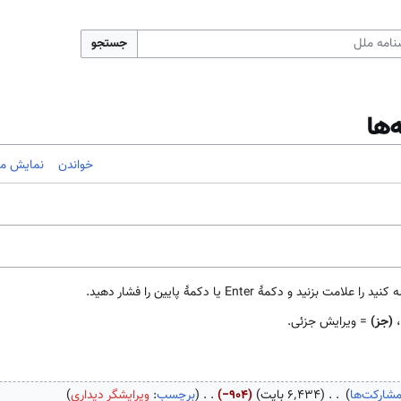
جستجو
‌ها
خواندن
نمایش مب
مهٔ Enter یا دکمهٔ پایین را فشار دهید.
،
(جز)
= ویرایش جزئی.
شارکت‌ها
۶٬۴۳۴ بایت
−۹۰۴
برچسب
:
ویرایشگر دیداری