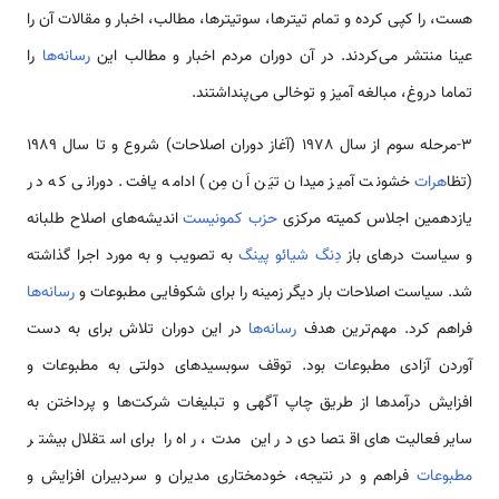
هست، را کپی کرده و تمام تیترها، سوتیترها، مطالب، اخبار و مقالات آن را
عینا منتشر می‌کردند. در آن دوران مردم اخبار و مطالب این
رسانه‌ها
را
تماما دروغ، مبالغه آمیز و توخالی می‌پنداشتند.
3-مرحله سوم از سال 1978 (آغاز دوران اصلاحات) شروع و تا سال 1989
(تظا
هرات
خشونت آمیز میدان تیَن اَن مِن) ادامه یافت. دورانی که در
یازدهمین اجلاس کمیته مرکزی
حزب کمونیست
اندیشه­‌های اصلاح طلبانه
و سیاست درهای باز
دِنگ شیائو پینگ
به تصویب و به مورد اجرا گذاشته
شد. سیاست اصلاحات بار دیگر زمینه را برای شکوفایی مطبوعات و
رسانه‌ها
فراهم کرد. مهم­‌ترین هدف
رسانه‌ها
در این دوران تلاش برای به دست
آوردن آزادی مطبوعات بود. توقف سوبسیدهای دولتی به مطبوعات و
افزایش درآمدها از طریق چاپ آگهی و تبلیغات شرکت­‌ها و پرداختن به
سایر فعالیت­‌های اقتصادی در این مدت، راه را برای استقلال بیشتر
مطبوعات
فراهم و در نتیجه، خودمختاری مدیران و سردبیران افزایش و