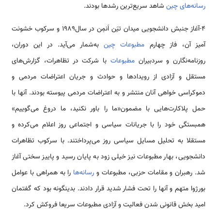
رسانه‌های چین
شاهد سریع­‌ترین رشدها بودند.
4-آغاز جنبش دانشجویی میدان تیَن اَن­مِن در سال1989 و سرکوب خشونت
آمیز آن، فاز چهارم
مطبوعات چین
به­‌شمار می‌­آید. در این دوران،
روزنامه‌نگارن و سردبیران
مطبوعات
با شرکت در تظاهرات، گزارش­‌های
مستقل و آزادی از رویدادها و حوادث و جریان اعتراضات مردمی و
دموکراسی خواهی آنان منتشر و به اعتراضات مردمی پیوسته بودند. آن­ها با
حمل پلاکارت­‌هایی با مضمون«ما را باور نکنید، ما دروغ می‌­گوییم»
همبستگی خود را با جریانات سیاسی و اجتماعی روز اعلام می‌­کرده و
مستقلا به تحلیل مسایل سیاسی روز می­‌پرداختند. با سرکوب تظاهرات
دانشجویی، بهار مطبوعات نیز خیلی زود به پایان رسید و پاییز سختی آغاز
شد. رهبران و مقامات حزبی، مطبوعات و
رسانه‌ها
را به همراهی با عوامل
بورژوا متهم و آن­ها را تحت فشار شدید قرار دادند. بدین­گونه بود که گفتمان
امید بخش قانونی شدن فعالیت و آزادی مطبوعات سریعا فروکش کرد.