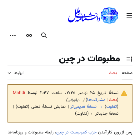
رش
ه
منوی اصلی
حتوا
جستجو
ظاهر
ابزارها
مطبوعات در چین
تغییر وضعیت فهرست محتویات
صفحه
بحث
ابزارها
نسخهٔ تاریخ ‏۲۵ نوامبر ۲۰۲۵، ساعت ۱۱:۴۷ توسط
Mahdi
(
بحث
|
مشارکت‌ها
)
(
←
پاورقی
)
(
تفاوت
)
→ نسخهٔ قدیمی‌تر
| نمایش نسخهٔ فعلی (تفاوت) |
نسخهٔ جدیدتر ← (تفاوت)
پس از روی کار آمدن
حزب کمونیست در چین
، رابطه مطبوعات و روزنامه‌ها