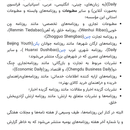
Daily)(به زبان‌های، چینی، انگلیسی، عربی، اسپانیایی، فرانسوی
به‌صورت آنلاین) و سایر
مطبوعات
و روزنامه‌های وابسته و مطبوعات
استانی این مؤسسه؛
مطبوعات تجاری و روزنامه‌های تخصصی: مانند روزنامه وِن
خویی(Wenhui Ribao)، روزنامه خلق راه آهن(Renmin Tiedabao)،
و روزنامه تجارت
چین
(Zhogguo Shengbao)؛
روزنامه‌های ارگان شهرها: مانند روزنامه جوانان
پکن
(Beijing Youth
Daily)، روزنامه شهری غرب
چین
(Huanxi Dushibao)، و سایر
روزنامه‌های عصری که در شهرهای بزرگ منتشر می­‌شوند؛
نشریات مربوط به تجارت و بازرگانی: مانند روزنامه‌تجاری چِنگ
دو(Chengdu Business Daily)، و اقتصاد روز(Economic Daily)؛
روزنامه‌های ارایه کننده اطلاعات خدماتی: مانند روزنامه‌های«راهنمای
خرید» و «راهنمای خرید کالای بهتر»؛
نشریات گزیده اخبار و مقالات: مانند روزنامه گزیده اخبار؛
روزنامه‌ها و نشریات متعلق به ارتش: مانند روزنامه ارتش آزادی‌بخش
خلق.
البته در کنار این روزنامه‌ها، طیف وسیعی از هفته نامه‌­ها و مجلات هفتگی
و یا شماره آخر هفته روزنامه‌های یومیه منتشر می‌شود که به خاطر گزارش­‌