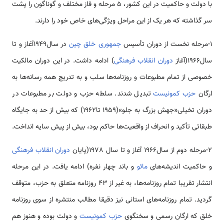
با دولت و حاکمیت در این کشور، 5 مرحله و فاز مختلف و گوناگون را پشت
سر گذاشته که هر یک از این مراحل ویژگی­‌های خاص خود را دارند.
1-مرحله نخست از دوران تأسیس
جمهوری خلق چین
در سال1949آغاز و تا
سال1966(آغاز
دوران انقلاب فرهنگی
) ادامه داشت. در این دوران مالکیت
خصوصی از تمام مطبوعات و روزنامه‌ها سلب و به تدریج همه رسانه‌ها به
ارگان
حزب کمونیست
تبدیل شدند. سلطه حزب و دولت بر مطبوعات در
دوران تخیلی«جهش بزرگ به جلو»(1959 تا1962) که بیش از حد به جایگاه
طبقاتی تأکید و انحراف از واقعیت‌ها حاکم بود، بیش از پیش سایه انداخت.
2-مرحله دوم از سال1966 آغاز و تا سال 1978(پایان
دوران انقلاب فرهنگی
و حاکمیت اندیشه­‌های
مائو
و باند چهار نفره) ادامه یافت. در این مرحله
انتشار تقریبا تمام روزنامه‌ها، به غیر از 43 روزنامه متعلق به حزب، متوقف
گردید. تمام روزنامه‌های استانی نیز دقیقا مطالب منتشره از سوی روزنامه
خلق که ارگان رسمی و سخنگوی
حزب کمونیست
و دولت بوده و هنوز هم