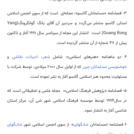
3- فصلنامه «مسلمانان گانسو»: مجله‌ای است که از سوی انجمن اسلامی
استان گانسو منتشر می‎‌گردد و سردبیر آن آقای یانگ گوانگ­رونگ(Yang
Guang Rong) است. انتشار این مجله از سپتامبر سال 1991 آغاز و تاکنون
بیش از 47 شماره از آن منتشر گردیده است.
4 دو ماهنامه «هنرهای اسلامی»: شامل
شعر
،
ادبیات
،
نقاشی
و
خوشنویسی
مسلمانان چین
که از اوایل سال 2000 میلادی، توسط شرکت با
مسئولیت محدود هنر اسلامی گانسو آغاز به نشر نموده است.
5-‌ فصلنامه «پژوهش فرهنگ اسلامی»: مجله علمی و تحقیقاتی است که
در سال1994 توسط موسسه فرهنگ اسلامی شهر شی آن، مرکز استان
شانسی آغاز به انتشار نمود.
6 فصلنامه «مسلمانان
شانـگهای
»: از سوی انجمن اسلامی شهر
شانــگهای