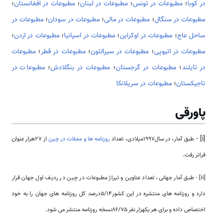
در کوبا
؛
مطبوعات در تونس
؛
مطبوعات در لبنان
؛
مطبوعات در افغانستان
؛
مطبوعات در سنگال
؛
مطبوعات در مالی
؛
مطبوعات در سودان
؛
مطبوعات در
ساحل عاج
؛
مطبوعات در اوکراین
؛
مطبوعات در اسپانیا
؛
مطبوعات در اردن
؛
مطبوعات در اتیوپی
؛
مطبوعات در سیرالئون
؛
مطبوعات در قطر
؛
مطبوعات
در تایلند
؛
مطبوعات در گرجستان
؛
مطبوعات در بنگلادش
؛
مطبوعات در
تاجیکستان
؛
مطبوعات در سریلانکا
پاورقی
[i] -
طبق آمار، در سال1997میلادی، تعداد
روزنامه ها و مجلات در چین
از 27هزار عنوان
فراتر رفت.
[ii] - طبق آمار جهانی، تعداد عناوین و تیراژ مطبوعات در چین در ردیف اول جهان قرار
دارد و روزنامه های منتشره در این کشور5/14درصد کل روزنامه های جهان را به خود
اختصاص داده و برای هر یکهزار نفر 86/75نسخه روزنامه منتشر می شود.