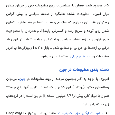
5-با محدود شدن فضای باز سیاسی به روی مطبوعات پس از جریان میدان
تیان اَن­مِن، مطبوعات شاهد عقبگرد از صحنه سیاسی و پیش گرفتن
رویکردی اقتصادی و بازاری که اجازه می‌­دهد رسانه‌ها هرچه بیشتر به تجاری
شدن روی آورده و سریع رشد و گسترش یابند[i]، و همزمان با محدودیت­‌
های فراوانی در زمینه‌­های سیاسی و اجتماعی مواجه شوند. در این روند
ترکیبی از«منطق حزبی و منطق شدید بازار» که از ویژگی­‌های امروز
مطبوعات و
رسانه‌های چینی
است، اعمال می‌شود.
دسته بندی مطبوعات در چین
امروزه، با توجه به آغاز پنجمین مرحله از روند مطبوعات در
چین
، می‌توان
رسانه‌های مکتوب(روزنامه) این کشور را که تعداد عناوین آن­ها بالغ بر2200
عنوان با تیراژ کلی بیش از6/96 میلیون نسخه[ii] در روز است را در گروه‌­های
زیر دسته بندی کرد:
مطبوعات ارگان حزب کمونیست
: مانند روزنامه پرتیراژ خلق(Peoples