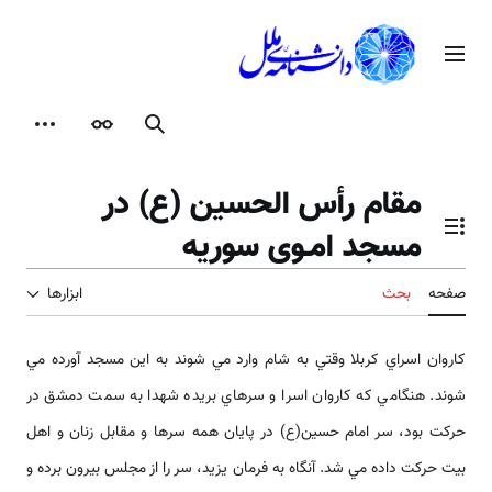
رش
ه
منوی اصلی
حتوا
جستجو
ظاهر
ابزارها
مقام رأس الحسين (ع) در
مسجد امـوی سوریه
تغییر وضعیت فهرست محتویات
صفحه
بحث
ابزارها
كاروان اسراي كربلا وقتي به شام وارد مي شوند به اين مسجد آورده مي
شوند. هنگامي كه كاروان اسرا و سرهاي بريده شهدا به سمت دمشق در
حركت بود، سر امام حسين(ع) در پايان همه سرها و مقابل زنان و اهل
بيت حركت داده مي شد. آنگاه به فرمان يزيد، سر را از مجلس بيرون برده و