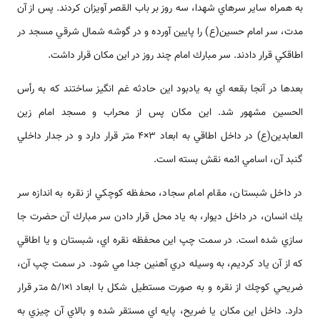
به همراه ساير سرهاي شهدا، سه روز بر باب القصر آويزان كردند. پس از آن
مدت، سر امام حسين(ع) را پايين آورده و در گوشه شمال شرقي مسجد در
اطاقكي قرار دادند. سر مبارك امام چند روز در اين مكان قرار داشت.
بعدها در آنجا بقعه اي به يادبود اين حادثه غم انگيز ساختند كه به رأس
الحسين مشهور شد. اين مكان پس از محراب و مسجد امام زين
العابدين(ع) در داخل اطاقي به ابعاد 3×4 متر قرار دارد و در جدار داخلي
گنبد آن، اسامي ائمه نقش بسته است.
در داخل شبستان، مقام امام سجاد، محفظه كوچكي از نقره به اندازه سر
يك انسان، در داخل ديوار، به ياد محل قرار دادن سر مبارك آن حضرت جا
سازي شده است. در سمت چپ اين محفظه نقره اي، شبستان و يا اطاقي
كه از آن ياد كرديم، به وسيله دري آهنين جدا مي شود. در سمت چپ آن،
ضريحي كوچك از نقره و به صورت مستطيل شكل با ابعاد 1×5/1 متر قرار
دارد. داخل اين مكان يا ضريح، پايه اي مستقر شده و بالاي آن چيزي به