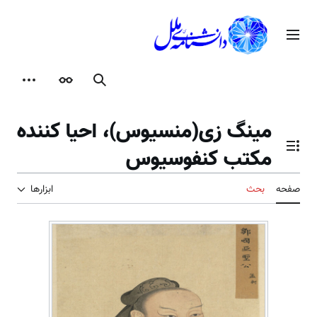
رش
ه
منوی اصلی
حتوا
جستجو
ظاهر
ابزارها
مینگ زی(منسیوس)، احیا کننده
مکتب کنفوسیوس
تغییر وضعیت فهرست محتویات
صفحه
بحث
ابزارها