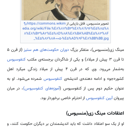
تصویر منسیوس. قابل بازیابی از
https://commons.wikim
edia.org/wiki/File:%E8%87%B3%E8%81%96%E5%85%8
8%E8%B3%A2%E5%8D%8A%E8%BA%AB%E5%83%8F
_%E5%86%8A-005-%E5%AD%9F%E8%BB%BB.jpg
مینگ زی(منسیوس)، متفکر بزرگ
دوران حکومت‌های هم ستیز
(از قرن 5
تا قرن 3 پیش از میلاد) و یکی از شاگردان برجسته‌­ی مکتب
کنفوسیوس
به‌­شمار می‌رود. وی که در قرن 4 پیش از میلاد زندگی می­کرد اهل
کشور«جو» و ادامه دهنده‌­ی اندیشه­‌ی
کنفوسیوس
شمرده می‌شود. او به­‌
عنوان حکیم دوم پس از کنفوسیوس (
آموزه‌های کنفوسیوس)
، در میان
پیروان
آیین کنفوسیوس
از احترام خاصی برخوردار بود.
اعتقادات مینگ زی(منسیوس)
او از یک سو اعتقاد داشت که باید اندیش­مندان بر دیگران حکومت کنند، و