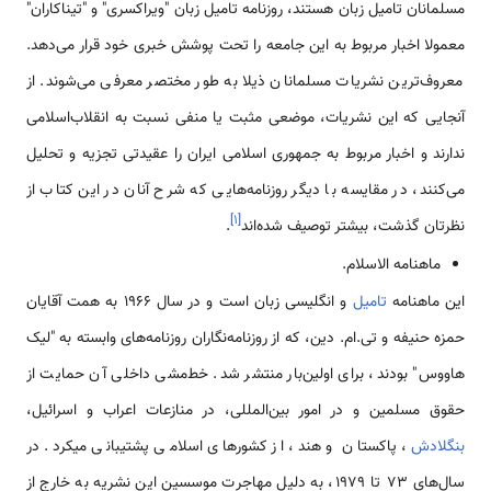
مسلمانان تامیل زبان هستند، روزنامه تامیل زبان "ویراکسری" و "تیناکاران"
معمولا اخبار مربوط به این جامعه را تحت پوشش خبری خود قرار می‌دهد.
معروف‌ترین نشریات مسلمانان ذیلا به طور مختصر معرفی می‌شوند. از
آنجایی که این نشریات، موضعی مثبت یا منفی نسبت به انقلاب‌اسلامی
ندارند و اخبار مربوط به جمهوری اسلامی ایران را عقیدتی تجزیه و تحلیل
می‌کنند، در مقایسه با دیگر روزنامه‌هایی که شرح آنان در این کتاب از
]
۱
[
نظرتان گذشت، بیشتر توصیف شده‌اند
.
ماهنامه الاسلام.
این ماهنامه
تامیل
و انگلیسی زبان است و در سال 1966 به همت آقایان
حمزه حنیفه و تی.ام. دین، که از روزنامه‌نگاران روزنامه‌های وابسته به "لیک
هاووس" بودند، برای اولین‌بار منتشر شد. خط‌مشی داخلی آن حمایت از
حقوق مسلمین و در امور بین‌المللی، در منازعات اعراب و اسرائیل،
بنگلادش
، پاکستان و هند، از کشورهای اسلامی پشتیبانی میکرد. در
سال‌های 73 تا 1979، به دلیل مهاجرت موسسین این نشریه به خارج از