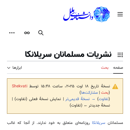
رش
ه
منوی اصلی
حتوا
جستجو
ظاهر
ابزارها
نشریات مسلمانان سریلانکا
تغییر وضعیت فهرست محتویات
صفحه
بحث
ابزارها
نسخهٔ تاریخ ‏۱۸ اوت ۲۰۲۵، ساعت ۱۵:۴۸ توسط
Shekvati
(
بحث
|
مشارکت‌ها
)
(
تفاوت
)
→ نسخهٔ قدیمی‌تر
| نمایش نسخهٔ فعلی (تفاوت) |
نسخهٔ جدیدتر ← (تفاوت)
مسلمانان
سریلانکا
روزنامه‌ای متعلق به خود ندارند. از آنجا که غالب