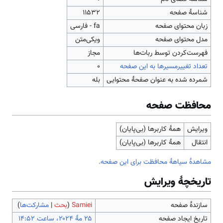
شناسهٔ صفحه
11532
زبان محتوای صفحه
fa - فارسی
مدل محتوای صفحه
ویکی‌متن
‌فهرست‌کردن توسط ربات‌ها
مجاز
تعداد تغییرمسیرها به این صفحه
۰
شمرده شده به عنوان صفحهٔ محتوایی
بله
محافظت صفحه
ویرایش
همهٔ کاربرها (بی‌پایان)
انتقال
همهٔ کاربرها (بی‌پایان)
مشاهدۀ سیاهۀ محافظت برای این صفحه.
تاریخچۀ ویرایش
سازندۀ صفحه
Samiei
(
بحث
|
مشارکت‌ها
)
تاریخ ایجاد صفحه