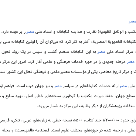
مصر
الکتب و الوثائق القومیة) نظارت و هدایت کتابخانه و اسناد ملی
مصر
را بر عهده دارد.
تبخانة الخدیویة المصریة» آغاز به کار کرد که می‌­توان آن را اولین کتابخانه ملی
مصر
مصر
مرحله جدیدی را در حوزه خدمات فرهنگی و علمی آغاز کرد. امروز این مرکز مل
 و مرکز تاریخ معاصر، یکی از مؤسسات معتبر علمی و فرهنگی فعال این کشور است
 ملی
مصر
ارائه خدمات کتابخانه‌­ای در سراسر
مصر
و نیز جهان عرب است. فراهم آوردن
 سطح جهان، حفظ میراث مکتوب با گردآوری نسخه­‌های خطی اصل، تهیه منابع و م
 استفاده پژوهشگران از دیگر وظایف این مرکز به شمار می‌­رود.
دارای حدود 1/400/000 جلد کتاب، 5500 نسخه خطی به زبان­‌های عرب
بع اصلی و ترجمه شده در حوزه­‌های مختلف علوم است. فصلنامه «الفهرست» و مجله «