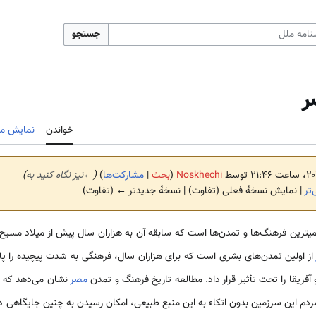
جستجو
ر
خواندن
نمایش مب
Noskhechi
(
بحث
|
مشارکت‌ها
)
(
←
نیز نگاه کنید به
)
تر
| نمایش نسخهٔ فعلی (تفاوت) | نسخهٔ جدیدتر ← (تفاوت)
­ترین فرهنگ‌­ها و تمدن‌­ها است که سابقه آن به هزاران سال پیش از میلاد مسیح ب
ز اولین تمدن­‌های بشری است که برای هزاران سال، فرهنگی به شدت پیچیده را پایدا
 آفریقا را تحت تأثیر قرار داد. مطالعه تاریخ فرهنگ و تمدن
مصر
نشان می‌­دهد که ر
م این سرزمین بدون اتکاء به این منبع طبیعی، امکان رسیدن به چنین جایگاهی در 