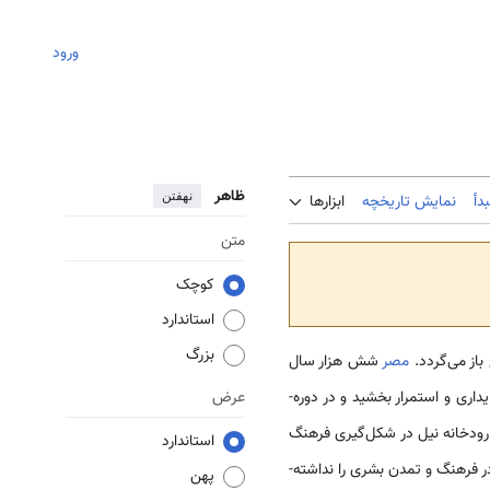
ورود
ظاهر
نهفتن
دأ
نمایش تاریخچه
ابزارها
متن
کوچک
استاندارد
بزرگ
از می­‌گردد.
مصر
شش هزار سال
ری و استمرار بخشید و در دوره‌­
عرض
ودخانه نیل در شکل‌­گیری فرهنگ
استاندارد
فرهنگ و تمدن بشری را نداشته‌­
پهن