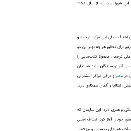
همچنین اهداء جوایز دولتی با هدف تشویق و تکریم اندیشمندان، فرهیختگان و نویسندگان از جمله مسئولیت‌­های این شورا است که از سال 1958
نتفاعی در سال 2006 تأسیس شده است. مهمترین اهداف اصلی این مرکز، ترجمه و
زبور برای تحقق هر چه بهتر این دو
ملی ترجمه، معمولا کتاب­‌هایی را
امل آثار نویسندگان و اندیشمندان
ی در
مصر
و برخی مراکز انتشاراتی
یس، ایتالیا و آلمان همکاری دارد.
گی و هنری دارد. این سازمان که
جدید مرحله جدید فعالیت­‌های خود را آغاز کرد. اهداف اصلی
یات، هنرهای تجسمی و نیز فعال­