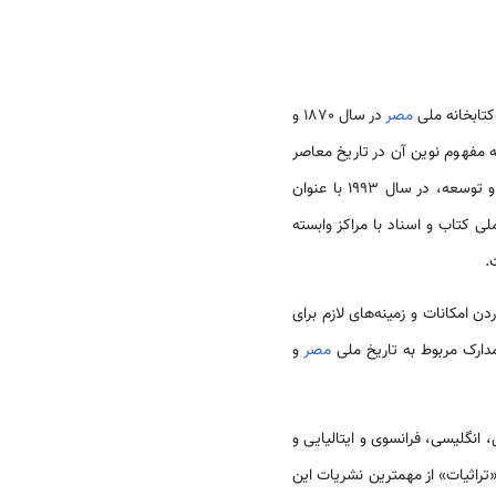
 کتابخانه ملی
مصر
در سال 1870 و
 به مفهوم نوین آن در تاریخ معاصر
به این کتابخانه منضم گشت و سپس در یک روند تحول و توسعه، در سال 1993 با عنوان
ی کتاب و اسناد با مراکز وابسته
.
 امکانات و زمینه‌­های لازم برای
دارک مربوط به تاریخ ملی
مصر
و
ی، ترکی، فارسی، انگلیسی، فرانسوی و ایتالیایی و
تراثیات» از مهمترین نشریات این