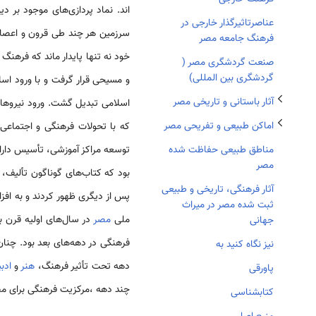
تغییر وضعیت زیربخش‌های آثار باستانی و تاریخی مصر
تغییر وضعیت زیربخش‌های اماکن طبیعی و تفریحی مصر
اند. نماد پردازی‌های موجود بر دی
عناصرتاثیرگذار خارجی در
سرزمین هر چند طی قرون و اعصار 
فرهنگ جامعه مصر
خود نه تنها پایدار ماند که فرهنگ اق
صنعت گردشگری مصر (
گردشگری بین المللی)
و مسیحی قرار گرفت و با ورود اس
آثار باستانی و تاریخی مصر
اسلامی تبدیل گشت. ورود نیروها
اماکن طبیعی و تفریحی مصر
که با تحولات فرهنگی و اجتماعی 
توسعه مراکز آموزشی، تأسیس دارال
مناطق طبیعی حفاظت شده
مصر
بود که کتاب‌­های گوناگون تألیف،
آثار فرهنگی، تاريخی و طبيعی
پس از دیگری ظهور کردند و به افز
ثبت شده مصر در ميراث
ملی
مصر
در سال­‌های اولیه قرن 
جهانی
فرهنگی در دهه‌­های بعد بود. چن
نیز نگاه کنید به
دهه تحت تأثیر فرهنگ،
هنر
و
ادب
پاورقی
چند دهه ،مرکزیت فرهنگی برای مص
کتابشناسی