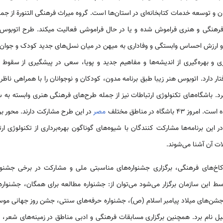
ن و توسعه خدمات کتابخانه‌­ای در استان­‌ها است. گروه میراث فرهنگی التنورة از جم
رهنگی و هنری فراموش شده و یا در حال فراموشی فعالیت می­کند. طرح اتوبوس ه
ایی و ارزش احساس وابستگی و وفاداری به میهن در میان نسل­‌های جدید کودک و جو
اری و بهره‌­گیری از اندیشه­‌ها و مفاهیم جدید و پویا، سعی در پیشگیری از سقوط 
ار دارد. اتوبوس هنر زیبا طبق برنامه مدون، کودکان و نوجوانان را با همراهی نا
­‌برد. باشگاه‌­های تکنولوژی ارتباطات نیز از جمله طرح‌­های فرهنگی هنری وابسته ب
مصر
در این طرح مشارکت دارند. محور برنا
ن برنامه­‌ها مشارکت کنندگان با شیوه­‌های گوناگون بهره‌­برداری از تکنولوژی ار
ت آن آشنا می‌­شوند.
اخ­‌های فرهنگی، برگزاری جشنواره­‌های مناسبتی ملی و مشارکت در برخی جشنواره
وسط این سازمان برگزار می‌­شود می‌­توان از: جشنواره مطالعه برای همگان، جشنو
 جشن­‌های میلاد پیامبر اسلام (ص)، جشنواره حرفه‌­های سنتی، جشن روز جهانی مو
ل نام برد. همچنین برگزاری مسابقات فرهنگی و ادبی مناطق در زمینه‌­های شعر، رما