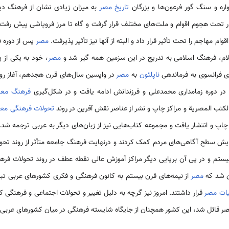
واره و سنگ گور فرعون­‌ها و بزرگان
تاریخ مصر
به میزان زیادی نشان از فرهنگ دیر
تحت هجوم اقوام و ملت­‌های مختلف قرار گرفت و گاه تا مرز فروپاشی پیش رفت
وام مهاجم را تحت تأثیر قرار داد و البته از آنها نیز تأثیر پذیرفت.
مصر
پس از دوره ف
لام، فرهنگ اسلامی به تدریج در این سزمین همه گیر شد و
مصر
، خود به یکی از 
ی فرانسوی به فرماندهی
ناپلئون
به
مصر
در واپسین سال­‌های قرن هجدهم، آغاز رو
در دوره زمامداری محمدعلی و فرزندانش ادامه یافت و در شکل‌­گیری
فرهنگ معا
کتب المصریة و مراکز چاپ و نشر از عناصر نقش آفرین در روند
تحولات فرهنگی مع
 چاپ و انتشار یافت و مجموعه کتاب­‌هایی نیز از زبان‌­های دیگر به عربی ترجمه ش
ایش سطح آگاهی­‌های مردم کمک کردند و درنهایت فرهنگ جامعه متأثر از روند تحو
بیستم و در پی آن برپایی دیگر مراکز آموزش عالی نقطه عطف در روند تحولات فرهن
ان شد که
مصر
از نیمه­‌های قرن بیستم به کانون فرهنگی و فکری کشورهای عربی 
یات مصر
قرار داشتند. امروز نیز گرچه به دلیل تغییر و تحولات اجتماعی و فرهنگی 
ر قائل شد، این کشور همچنان از جایگاه شایسته فرهنگی در میان کشورهای عربی و