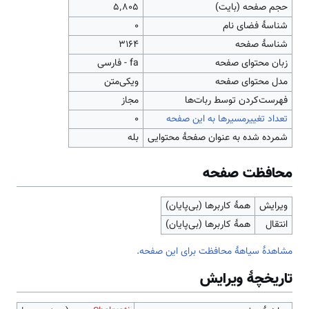
حجم صفحه (بایت)
۵٬۸۰۵
شناسهٔ فضای نام
0
شناسهٔ صفحه
3164
زبان محتوای صفحه
fa - فارسی
مدل محتوای صفحه
ویکی‌متن
‌فهرست‌کردن توسط ربات‌ها
مجاز
تعداد تغییرمسیرها به این صفحه
۰
شمرده شده به عنوان صفحهٔ محتوایی
بله
محافظت صفحه
ویرایش
همهٔ کاربرها (بی‌پایان)
انتقال
همهٔ کاربرها (بی‌پایان)
مشاهدۀ سیاهۀ محافظت برای این صفحه.
تاریخچۀ ویرایش