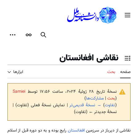
رش
ه
منوی اصلی
حتوا
جستجو
ظاهر
ابزارها
نقاشی افغانستان
تغییر وضعیت فهرست محتویات
صفحه
بحث
ابزارها
نسخهٔ تاریخ ‏۲۸ ژوئیهٔ ۲۰۲۴، ساعت ۱۷:۵۶ توسط
Samiei
(
بحث
|
مشارکت‌ها
)
(
تفاوت
)
→ نسخهٔ قدیمی‌تر
| نمایش نسخهٔ فعلی (تفاوت) |
نسخهٔ جدیدتر ← (تفاوت)
نقاشی از دیرباز در سرزمین
افغانستان
رایج بوده و به دو دوره قبل از اسلام