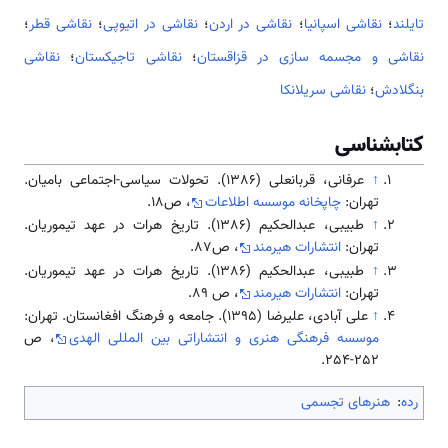
تایلند
؛
نقاشی اسپانیا
؛
نقاشی در اردن
؛
نقاشی در اتیوپی
؛
نقاشی قطر
؛
نقاشی و مجسمه سازی در قزاقستان
؛
نقاشی تاجیکستان
؛
نقاشی
بنگلادش
؛
نقاشی سریلانکا
کتابشناسی
↑
عرفانی، قربانعلی (1386). تحولات سیاسی-اجتماعی بامیان.
تهران:
چاپخانه موسسه اطلاعات
، ص18.
↑
طبیبی، عبدالحکیم (1386). تاریخ هرات در عهد تیموریان.
تهران:
انتشارات هیرمند
، ص87.
↑
طبیبی، عبدالحکیم (1386). تاریخ هرات در عهد تیموریان.
تهران:
انتشارات هیرمند
، ص 89.
↑
علی آبادی، علیرضا (1395). جامعه و فرهنگ افغانستان. تهران:
موسسه فرهنگی هنری و انتشاراتی بین المللی الهدی
، ص
252-254.
رده
:
هنرهای تجسمی