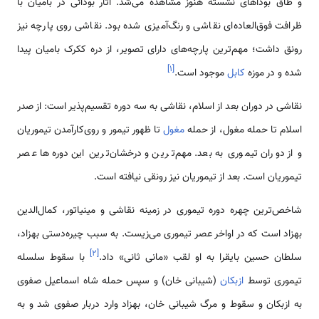
و طاق بوداهای نشسته هنوز مشاهده می‌شد. آثار بودائی در بامیان با
ظرافت فوق‌العاده‌ای نقاشی و رنگ‌آمیزی شده بود. نقاشی روی پارچه نیز
رونق داشت؛ مهم‌ترین پارچه‌های دارای تصویر، از دره ککرک بامیان پیدا
]
۱
[
شده و در موزه
کابل
موجود است.
نقاشی در دوران بعد از اسلام، نقاشی به سه دوره تقسیم‌پذیر است: از صدر
اسلام تا حمله مغول، از حمله
مغول
تا ظهور تیمور و روی‌کارآمدن تیموریان
و از دوران تیموری به بعد. مهم‌ترین و درخشان‌ترین این دوره‌ها عصر
تیموریان است. بعد از تیموریان نیز رونقی نیافته است.
شاخص‌ترین چهره دوره تیموری در زمینه نقاشی و مینیاتور، کمال‌الدین
بهزاد است که در اواخر عصر تیموری می‌زیست. به سبب چیره‌دستی بهزاد،
]
۲
[
سلطان حسین بایقرا به او لقب «مانی ثانی» داد.
با سقوط سلسله
تیموری توسط
ازبکان
(شیبانی خان) و سپس حمله شاه اسماعیل صفوی
به ازبکان و سقوط و مرگ شیبانی خان، بهزاد وارد دربار صفوی شد و به