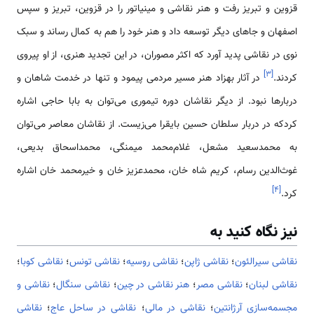
قزوین و تبریز رفت و هنر نقاشی و مینیاتور را در قزوین، تبریز و سپس
اصفهان و جاهای دیگر توسعه داد و هنر خود را هم به کمال رساند و سبک
نوی در نقاشی پدید آورد که اکثر مصوران، در این تجدید هنری، از او پیروی
]
۳
[
کردند.
در آثار بهزاد هنر مسیر مردمی پیمود و تنها در خدمت شاهان و
دربارها نبود. از دیگر نقاشان دوره تیموری می‌توان به بابا حاجی اشاره
کردکه در دربار سلطان حسین بایقرا می‌زیست. از نقاشان معاصر می‌توان
به محمدسعید مشعل، غلام‌محمد میمنگی، محمداسحاق بدیعی،
غوث‌الدین رسام، کریم شاه خان، محمدعزیز خان و خیرمحمد خان اشاره
]
۴
[
کرد.
نیز نگاه کنید به
نقاشی سیرالئون
؛
نقاشی ژاپن
؛
نقاشی روسیه
؛
نقاشی تونس
؛
نقاشی کوبا
؛
نقاشی لبنان
؛
نقاشی مصر
؛
هنر نقاشی در چین
؛
نقاشی سنگال
؛
نقاشی و
مجسمه‌سازی آرژانتین
؛
نقاشی در مالی
؛
نقاشی در ساحل عاج
؛
نقاشی