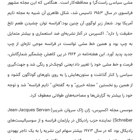
مشی سیاسی راست‌گرا و محافظه‌کار است. هنگامی که این مجله مشهور
فرانسوی در سال ۱۹۵۳ تاسیس شد، شکل ظاهری آن شبیه به مجله تایم
آمریکا بود. شعار زیرِ لوگوی آن چنین بود:"فرانسه توان چشیدن طعم تلخ
حقیقت را دارد". اکسپرس در آغاز نشریه‌ای ضد استعماری و بیشتر متمایل
به چپ بود و همین خط مشی توانست در فرانسه موجی تازه‌ای از چپ
جدید پدید آورد. این هفته‌نامه در 1964 در پی کاهش چشمگیر شمارگانش،
فرمت و خط مشی خود را تغییر داد؛یعنی کوچک‌تر و رنگی شد و جهت‌گیری
سیاسی را کنار گذاشت و ستون‌هایش را به روی باورهای گوناگون گشود و
از همین رو نخستین " مجله خبری" و به گفته‌ای " تایم فرانسه" شد و توجه
خود را بیشتر به گزارش‌ها و مصاحبه‌های طولانی معطوف کرد.
موسس مجله اکسپرس، ژان ژاک سروان شریبر(Jean-Jacques Servan-
Schreiber) نماینده حزب رادیکال در پارلمان فرانسه و از سوسیالیست‌های
رادیکال بود که در سال ۱۹۷۳ بیشتر سهام این نشریه را به یک تاجر یهودی