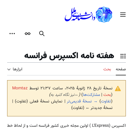
رش
ه
منوی اصلی
حتوا
جستجو
ظاهر
ابزارها
هفته نامه اكسپرس فرانسه
تغییر وضعیت فهرست محتویات
صفحه
بحث
ابزارها
نسخهٔ تاریخ ‏۲۸ ژانویهٔ ۲۰۲۵، ساعت ۲۱:۳۷ توسط
Momtaz
(
بحث
|
مشارکت‌ها
)
(
←
نیز نگاه کنید به
)
(
تفاوت
)
→ نسخهٔ قدیمی‌تر
| نمایش نسخهٔ فعلی (تفاوت) |
نسخهٔ جدیدتر ← (تفاوت)
اکسپرس (L'Express ) اولین مجله خبری کشور فرانسه است و از لحاظ خط