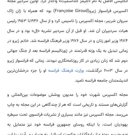
انگلیسی الاصل به نام «جیمز گلداسمیت» واگذار کرد. اولین سردبیر مجله
اکسپرس فرانسواز ژیرو(Françoise Giroud) بود که همراه با ژان ژاک
سروان شریبر، مجله اکسپرس را تاسیس کرد و از سال ۱۹۴۶تا ۱۹۵۳ رئیس
هیات سردبیران آن شد. او قبل از آن سردبیر نشریه «اِل» بود و در سال
۱۹۷۴ وزیر امور زنان و در سال ۱۹۷۶ وزیر فرهنگ فرانسه شد. خانم ژیرو در
زمانی تبدیل به یک وزنه قدرتمند در ژورنالیسم فرانسه بعد از جنگ جهانی
دوم شد که زنان زیادی در کار روزنامه‌نگاری نبودند. زمانی که فرانسواز ژیرو
در سال ۲۰۰۳ درگذشت،
وزارت فرهنگ فرانسه
او را جزء درخشان‌ترین
اندیشمندان جامعه فرانسه نامید.
مجله اکسپرس شهرت خود را مدیون پوشش موضوعات بین‌المللی و
گزارش‌های مستند و تاریخی است که هر از چندگاهی در این مجله به چاپ
می‌رسد. مجله اکسپرس نیز مانند بسیاری از نشریات فرانسوی تحت سیطره
یهودیان است، با اینکه روسای جمهوری فرانسه خود نیز متمایل به
صهیونیسم بوده و از پایه‌گذاران حکومت اسرائیل به حساب می‌آیند، با این