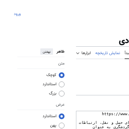
ورود
دی
ظاهر
نهفتن
دأ
نمایش تاریخچه
ابزارها
متن
کوچک
استاندارد
بزرگ
عرض
استاندارد
پهن