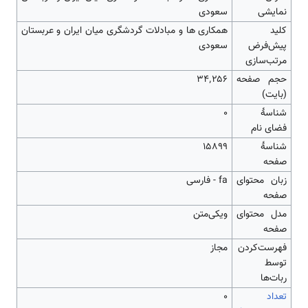
نمایشی
سعودی
کلید
همکاری ها و مبادلات گردشگری میان ایران و عربستان
پیش‌فرض
سعودی
مرتب‌سازی
حجم صفحه
۳۴٬۲۵۶
(بایت)
شناسهٔ
0
فضای نام
شناسهٔ
15899
صفحه
زبان محتوای
fa - فارسی
صفحه
مدل محتوای
ویکی‌متن
صفحه
‌فهرست‌کردن
مجاز
توسط
ربات‌ها
تعداد
۰