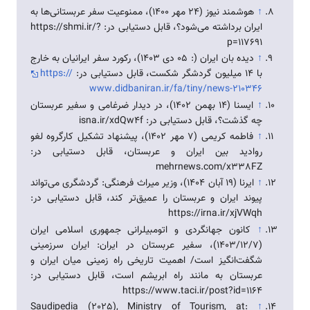
↑
هوشمند نیوز (۲۴ مهر ۱۴۰۰)، ممنوعیت سفر عربستانی‌ها به
ایران برداشته می‌شود؟، قابل دستیابی در: https://shmi.ir/?
p=117691
↑
دیده بان ایران (: ۰۵ دی ۱۴۰۳)، رکورد سفر ایرانیان به خارج
با ۱۴ میلیون گردشگر شکست، قابل دستیابی در:
https://
www.didbaniran.ir/fa/tiny/news-210346
↑
ایسنا (۱۴ بهمن ۱۴۰۲)، در دیدار ضرغامی و سفیر عربستان
چه گذشت؟، قابل دستیابی در: isna.ir/xdQw4f
↑
فاطمه کریمی (۷ مهر ۱۴۰۲)، پیشنهاد تشکیل کارگروه لغو
روادید بین ایران و عربستان، قابل دستیابی در:
mehrnews.com/x338FZ
↑
ایرنا (۱۹ آبان ۱۴۰۴)، وزیر میراث فرهنگی: گردشگری می‌تواند
پیوند ایران و عربستان را عمیق‌تر کند، قابل دستیابی در:
https://irna.ir/xjVWqh
↑
کانون جهانگردی و اتومبیلرانی جمهوری اسلامی ایران
(1403/12/7)، سفیر عربستان در ایران: ایران سرزمینی
شگفت‌انگیز است/ اهمیت تاریخی راه زمینی میان ایران و
عربستان به مانند راه ابریشم است، قابل دستیابی در:
https://www.taci.ir/post?id=1164
Saudipedia (2025), Ministry of Tourism, at:
↑