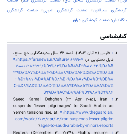
اردن
؛
صنعت گردشگری ساحل عاج
؛
صنعت گردشگری قطر
؛
صنعت
گردشگری سیرالئون
؛
صنعت گردشگری اتیوپی
؛
صنعت گردشگری
بنگلادش
؛
صنعت گردشگری عراق
کتابشناسی
↑
فارس (5 آبان 1403)، قصه 42 سال ودیعه‌گذاری حج تمتع،
قابل دستیابی در:
https://farsnews.ir/Culture/1699907
700000284979/%D9%82%D8%B5%D9%87-42-%D8%B
3%D8%A7%D9%84-%D9%88%D8%AF%DB%8C%D8%B
9%D9%87-%DA%AF%D8%B0%D8%A7%D8%B1%DB%8
C-%D8%AD%D8%AC-%D8%AA%D9%85%D8%AA%D8%
B9%D8%AC%D8%AF%D9%88%D9%84
Saeed Kamali Dehghan (13 Apr 2015), Iran
↑
suspends 'lesser pilgrimages' to Saudi Arabia as
Yemen tensions rise, at:
https://www.theguardian.
com/world/2015/apr/13/iran-suspends-lesser-pilgrim
?
ages-to-saudi-arabia-by-minors-reports
Reuters (December 3, 2024), Flights resume
↑