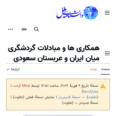
رش
ه
منوی اصلی
حتوا
جستجو
ظاهر
ابزارها
همکاری ها و مبادلات گردشگری
میان ایران و عربستان سعودی
تغییر وضعیت فهرست محتویات
صفحه
بحث
ابزارها
نسخهٔ تاریخ ‏۹ فوریهٔ ۲۰۲۶، ساعت ۱۲:۵۱ توسط
Mina
(
بحث
|
مشارکت‌ها
)
(
تفاوت
)
→ نسخهٔ قدیمی‌تر
| نمایش نسخهٔ فعلی (تفاوت) |
نسخهٔ جدیدتر ← (تفاوت)