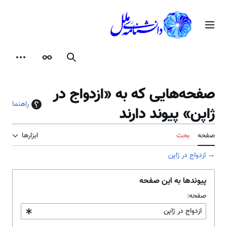
رش
ه
منوی اصلی
حتوا
جستجو
ظاهر
ابزارها
صفحه‌هایی که به «ازدواج در
راهنما
ژاپن» پیوند دارند
صفحه
بحث
ابزارها
→
ازدواج در ژاپن
پیوندها به این صفحه
صفحه: