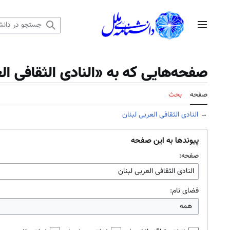
رش
ه
منوی اصلی
حتوا
صفحه‌هایی که به «النادی الثقافی الع
صفحه
بحث
→
النادی الثقافی العربی لبنان
پیوندها به این صفحه
صفحه:
فضای نام:
همه