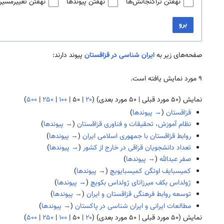
نهفتن تراگنجانش‌ها
نهفتن پیوندها
نهفتن تغییرمسیر
برو
صفحه‌های زیر به
ایران شناسی در قزاقستان
پیوند دارند:
۹ مورد نمایش یافته است.
نمایش (
۵۰ مورد قبلی
|
۵۰ مورد بعدی
) (
۲۰
|
۵۰
|
۱۰۰
|
۲۵۰
|
۵۰۰
)
قزاقستان
(
→ پیوندها
)
نظام آموزش، تحقیقات و فناوری قزاقستان
(
→ پیوندها
)
روابط قزاقستان با جمهوری اسلامی ایران
(
→ پیوندها
)
تعداد دانشجویان قزاقی در خارج از کشور
(
→ پیوندها
)
صفر عبدالله
(
→ پیوندها
)
کمیسبایف اوتگن کمیسبایویچ
(
→ پیوندها
)
ژولداس بکف میرزاتای ژولداس بکویچ
(
→ پیوندها
)
توسعه روابط فرهنگی قزاقستان و ایران
(
→ پیوندها
)
مطالعات ایرانی و ایران شناسی در پاکستان
(
→ پیوندها
)
نمایش (
۵۰ مورد قبلی
|
۵۰ مورد بعدی
) (
۲۰
|
۵۰
|
۱۰۰
|
۲۵۰
|
۵۰۰
)