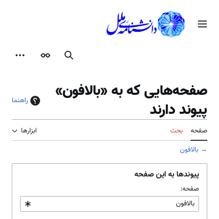
رش
ه
منوی اصلی
حتوا
جستجو
ظاهر
ابزارها
صفحه‌هایی که به «بالافون»
راهنما
پیوند دارند
صفحه
بحث
ابزارها
→
بالافون
پیوندها به این صفحه
صفحه: