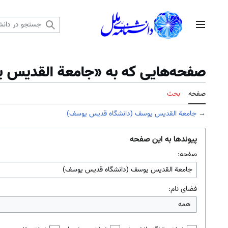
رش
ه
منوی اصلی
حتوا
صفحه‌هایی که به «جامعة القديس ي
صفحه
بحث
→
جامعة القديس يوسف (دانشگاه قديس يوسف)
پیوندها به این صفحه
صفحه:
فضای نام:
همه