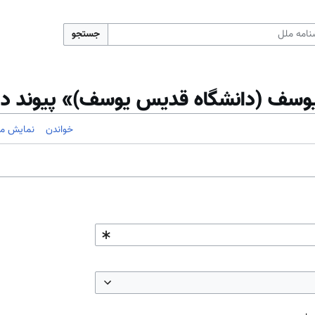
جستجو
وسف (دانشگاه قديس يوسف)» پیوند دار
خواندن
نمایش مب