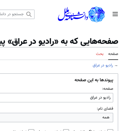
رش
ه
منوی اصلی
حتوا
صفحه‌هایی که به «رادیو در عراق» پیو
صفحه
بحث
→
رادیو در عراق
پیوندها به این صفحه
صفحه:
فضای نام:
همه