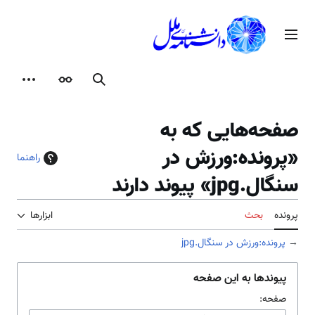
رش
ه
منوی اصلی
حتوا
جستجو
ظاهر
ابزارها
صفحه‌هایی که به
«پرونده:ورزش در
راهنما
سنگال.jpg» پیوند دارند
پرونده
بحث
ابزارها
→
پرونده:ورزش در سنگال.jpg
پیوندها به این صفحه
صفحه: