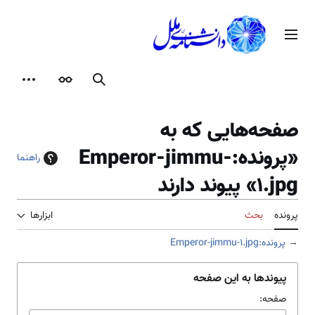
رش
ه
منوی اصلی
حتوا
جستجو
ظاهر
ابزارها
صفحه‌هایی که به
«پرونده:Emperor-jimmu-
راهنما
1.jpg» پیوند دارند
پرونده
بحث
ابزارها
→
پرونده:Emperor-jimmu-1.jpg
پیوندها به این صفحه
صفحه: