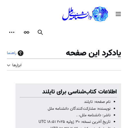
رش
ه
منوی اصلی
حتوا
جستجو
ظاهر
ابزارها
یادکرد این صفحه
راهنما
ابزارها
اطلاعات کتاب‌شناسی برای تایلند
نام صفحه: تایلند
نویسنده: مشارکت‌کنندگان دانشنامه ملل
ناشر:
دانشنامه ملل،
.
تاریخ آخرین نسخه: ۳۰ ژوئیه ۲۰۲۵ ‏۱۸:۵۱ UTC