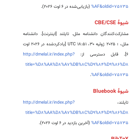
%AF&oldid=75735
(بازیابی‌شده در ۶ اوت ۲۰۲۶).
شیوهٔ CBE/CSE
مشارکت‌کنندگان دانشنامه ملل. تایلند [اینترنت]. دانشنامه
ملل، ؛ ۲۰۲۵ ژوئیه ۳۰، ‏۱۸:۵۱ UTC [یادکردشده در ۲۰۲۶ اوت
۶]. قابل دسترسی از:
http://dmelal.ir/index.php?
title=%D8%AA%D8%A7%DB%8C%D9%84%D9%86%D8
.
%AF&oldid=75735
شیوهٔ Bluebook
تایلند،
http://dmelal.ir/index.php?
title=%D8%AA%D8%A7%DB%8C%D9%84%D9%86%D8
%AF&oldid=75735
(آخرین بازدید در ۶ اوت ۲۰۲۶).