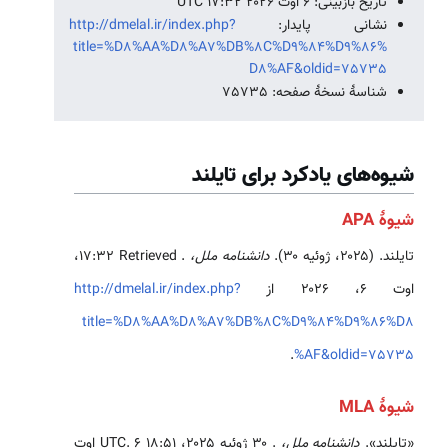
تاریخ بازبینی: ۶ اوت ۲۰۲۶ ‏۱۷:۳۲ UTC
نشانی پایدار:
http://dmelal.ir/index.php?
title=%D8%AA%D8%A7%DB%8C%D9%84%D9%86%
D8%AF&oldid=75735
شناسهٔ نسخهٔ صفحه: 75735
شیوه‌های یادکرد برای تایلند
شیوهٔ APA
تایلند. (۲۰۲۵، ژوئیه ۳۰).
دانشنامه ملل،
. Retrieved ‏۱۷:۳۲،
اوت ۶، ۲۰۲۶ از
http://dmelal.ir/index.php?
title=%D8%AA%D8%A7%DB%8C%D9%84%D9%86%D8
.
%AF&oldid=75735
شیوهٔ MLA
«تایلند».
دانشنامه ملل،
. ۳۰ ژوئیه ۲۰۲۵، ‏۱۸:۵۱ UTC. ۶ اوت