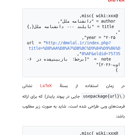
BibTeX
  title = "تایلند --- دانشنامه ملل{,} 
http://dmelal.ir/index.php?
  url = "
title=%D8%AA%D8%A7%DB%8C%D9%84%D9%86%D
8%AF&oldid=75735
  note = "[برخط؛ بازبینی‌شده در ۶-
 }

در زمان استفاده از بستهٔ
LaTeX
نشانی
(
جایی در پیوند پایدار) که برای ارائه
\usepackage{url}
فرمت‌های وبی طراحی شده است، شاید به صورت زیر مطلوب
باشد: