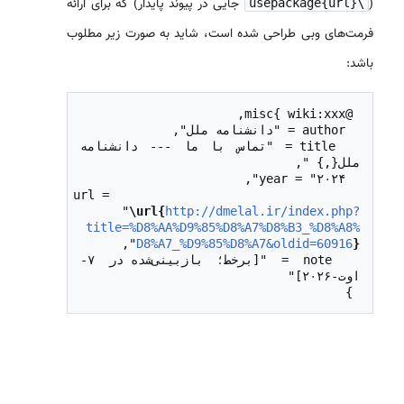
(
جایی در پیوند پایدار) که برای ارائه
\usepackage{url}
فرمت‌های وبی طراحی شده است، شاید به صورت زیر مطلوب
باشد:
  title = "تماس با ما --- دانشنامه 
  url = 
"
\url{
http://dmelal.ir/index.php?
title=%D8%AA%D9%85%D8%A7%D8%B3_%D8%A8%
D8%A7_%D9%85%D8%A7&oldid=60916
}
  note = "[برخط؛ بازبینی‌شده در ۷-
 }
