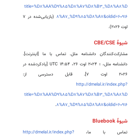
title=%D8%AA%D9%85%D8%A7%D8%B3_%D8%A8%D
8%A7_%D9%85%D8%A7&oldid=60916
(بازیابی‌شده در ۷
اوت ۲۰۲۶).
شیوهٔ CBE/CSE
مشارکت‌کنندگان دانشنامه ملل. تماس با ما [اینترنت].
دانشنامه ملل، ؛ ۲۰۲۴ اوت ۲۶، ‏۱۴:۵۴ UTC [یادکردشده در
۲۰۲۶ اوت ۷]. قابل دسترسی از:
http://dmelal.ir/index.php?
title=%D8%AA%D9%85%D8%A7%D8%B3_%D8%A8%D
.
8%A7_%D9%85%D8%A7&oldid=60916
شیوهٔ Bluebook
تماس با ما،
http://dmelal.ir/index.php?