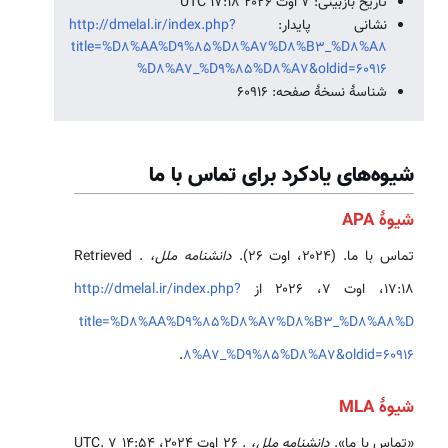
تاریخ بازبینی: ۷ اوت ۲۰۲۶ ‏۱۷:۱۸ UTC
نشانی پایدار:
http://dmelal.ir/index.php?
title=%D8%AA%D9%85%D8%A7%D8%B3_%D8%A8
%D8%A7_%D9%85%D8%A7&oldid=60916
شناسهٔ نسخهٔ صفحه: 60916
شیوه‌های یادکرد برای تماس با ما
شیوهٔ APA
تماس با ما. (۲۰۲۴، اوت ۲۶).
دانشنامه ملل،
. Retrieved
http://dmelal.ir/index.php?
title=%D8%AA%D9%85%D8%A7%D8%B3_%D8%A8%D
.
8%A7_%D9%85%D8%A7&oldid=60916
شیوهٔ MLA
«تماس با ما».
دانشنامه ملل،
. ۲۶ اوت ۲۰۲۴، ‏۱۴:۵۴ UTC. ۷