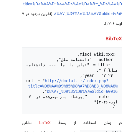
title=%D8%AA%D9%85%D8%A7%D8%B3_%D8%A8%D
8%A7_%D9%85%D8%A7&oldid=60916
(آخرین بازدید در ۷
اوت ۲۰۲۶).
BibTeX
  title = "تماس با ما --- دانشنامه 
http://dmelal.ir/index.php?
  url = "
title=%D8%AA%D9%85%D8%A7%D8%B3_%D8%A8%
D8%A7_%D9%85%D8%A7&oldid=60916
  note = "[برخط؛ بازبینی‌شده در ۷-
 }

در زمان استفاده از بستهٔ
LaTeX
نشانی