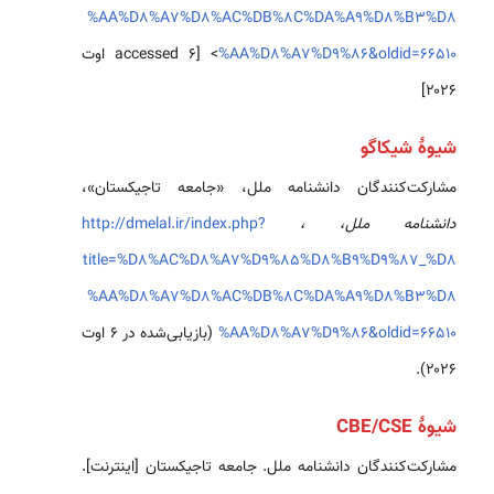
%AA%D8%A7%D8%AC%DB%8C%DA%A9%D8%B3%D8
%AA%D8%A7%D9%86&oldid=66510
> [accessed ۶ اوت
۲۰۲۶]
شیوهٔ شیکاگو
مشارکت‌کنندگان دانشنامه ملل، «جامعه تاجیکستان»،
دانشنامه ملل، ،
http://dmelal.ir/index.php?
title=%D8%AC%D8%A7%D9%85%D8%B9%D9%87_%D8
%AA%D8%A7%D8%AC%DB%8C%DA%A9%D8%B3%D8
%AA%D8%A7%D9%86&oldid=66510
(بازیابی‌شده در ۶ اوت
۲۰۲۶).
شیوهٔ CBE/CSE
مشارکت‌کنندگان دانشنامه ملل. جامعه تاجیکستان [اینترنت].