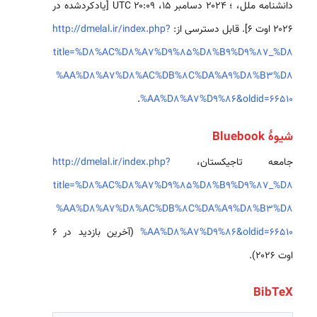
دانشنامه ملل، ؛ ۲۰۲۴ دسامبر ۱۵، ‏۲۰:۰۹ UTC [یادکردشده در
۲۰۲۶ اوت ۶]. قابل دسترسی از:
http://dmelal.ir/index.php?
title=%D8%AC%D8%A7%D9%85%D8%B9%D9%87_%D8
%AA%D8%A7%D8%AC%DB%8C%DA%A9%D8%B3%D8
.
%AA%D8%A7%D9%86&oldid=66510
شیوهٔ Bluebook
جامعه تاجیکستان،
http://dmelal.ir/index.php?
title=%D8%AC%D8%A7%D9%85%D8%B9%D9%87_%D8
%AA%D8%A7%D8%AC%DB%8C%DA%A9%D8%B3%D8
%AA%D8%A7%D9%86&oldid=66510
(آخرین بازدید در ۶
اوت ۲۰۲۶).
BibTeX