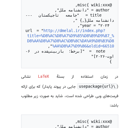
  title = "جامعه تاجیکستان --- 
http://dmelal.ir/index.php?
  url = "
title=%D8%AC%D8%A7%D9%85%D8%B9%D9%87_%
D8%AA%D8%A7%D8%AC%DB%8C%DA%A9%D8%B3%D8
%AA%D8%A7%D9%86&oldid=66510
  note = "[برخط؛ بازبینی‌شده در ۶-
 }

در زمان استفاده از بستهٔ
LaTeX
نشانی
(
جایی در پیوند پایدار) که برای ارائه
\usepackage{url}
فرمت‌های وبی طراحی شده است، شاید به صورت زیر مطلوب
باشد: