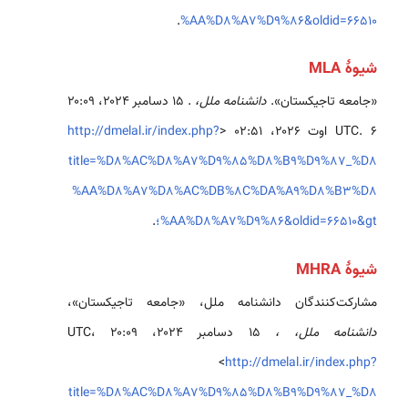
.
%AA%D8%A7%D9%86&oldid=66510
شیوهٔ MLA
«جامعه تاجیکستان».
دانشنامه ملل،
. ۱۵ دسامبر ۲۰۲۴، ‏۲۰:۰۹
UTC. ۶ اوت ۲۰۲۶، ‏۰۲:۵۱ <
http://dmelal.ir/index.php?
title=%D8%AC%D8%A7%D9%85%D8%B9%D9%87_%D8
%AA%D8%A7%D8%AC%DB%8C%DA%A9%D8%B3%D8
%AA%D8%A7%D9%86&oldid=66510&gt؛
.
شیوهٔ MHRA
مشارکت‌کنندگان دانشنامه ملل، «جامعه تاجیکستان»،
دانشنامه ملل، ،
۱۵ دسامبر ۲۰۲۴، ‏۲۰:۰۹ UTC،
<
http://dmelal.ir/index.php?
title=%D8%AC%D8%A7%D9%85%D8%B9%D9%87_%D8