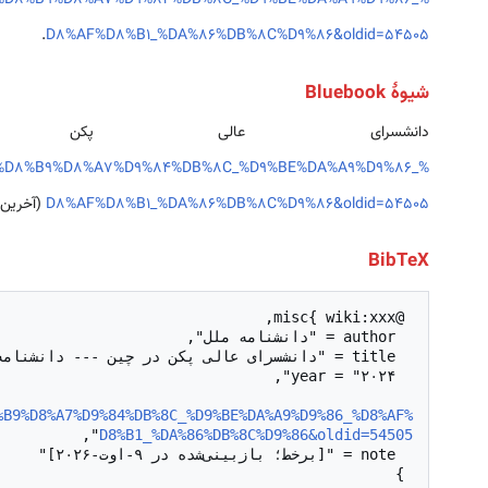
_%D8%B9%D8%A7%D9%84%DB%8C_%D9%BE%DA%A9%D9%86_%
.
D8%AF%D8%B1_%DA%86%DB%8C%D9%86&oldid=54505
شیوهٔ Bluebook
دانشسرای عالی 
_%D8%B9%D8%A7%D9%84%DB%8C_%D9%BE%DA%A9%D9%86_%
D8%AF%D8%B1_%DA%86%DB%8C%D9%86&oldid=54505
(آخرین بازدید
BibTeX
  url = "
%B9%D8%A7%D9%84%DB%8C_%D9%BE%DA%A9%D9%86_%D8%AF%
D8%B1_%DA%86%DB%8C%D9%86&oldid=54505
 }
