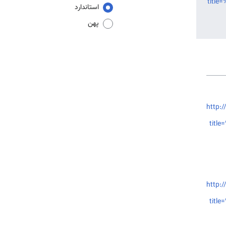
titl
استاندارد
پهن
http:/
tit
http:/
tit