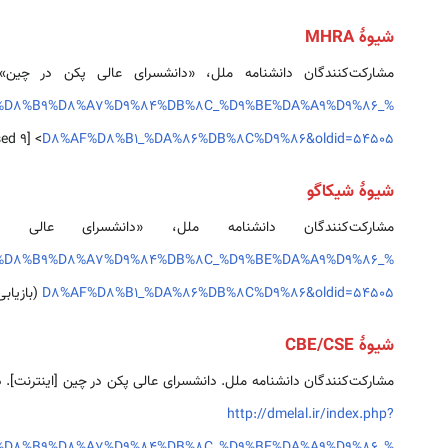
شیوهٔ MHRA
مشارکت‌کنندگان دانشنامه ملل، «دانشسرای عالی پکن در چین
_%D8%B9%D8%A7%D9%84%DB%8C_%D9%BE%DA%A9%D9%86_%
D8%AF%D8%B1_%DA%86%DB%8C%D9%86&oldid=54505
> [accessed ۹ اوت ۲۰۲۶]
شیوهٔ شیکاگو
مشارکت‌کنندگان دانشنامه ملل، «دانشسرای عا
_%D8%B9%D8%A7%D9%84%DB%8C_%D9%BE%DA%A9%D9%86_%
D8%AF%D8%B1_%DA%86%DB%8C%D9%86&oldid=54505
(بازیابی‌شده د
شیوهٔ CBE/CSE
مشارکت‌کنندگان دانشنامه ملل. دانشسرای عالی پکن در چین [اینترنت]. دانشنامه ملل، ؛ ۲۰۲۴ اوت ۲، ‏۱۴:۵۱ UTC [یادکردشده در ۶
http://dmelal.ir/index.php?