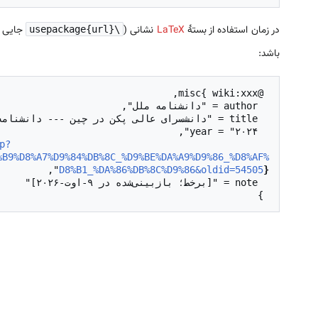
در زمان استفاده از بستهٔ
LaTeX
نشانی (
جایی د
\usepackage{url}
باشد:
p?
  url = "
%B9%D8%A7%D9%84%DB%8C_%D9%BE%DA%A9%D9%86_%D8%AF%
D8%B1_%DA%86%DB%8C%D9%86&oldid=54505
}
 }
