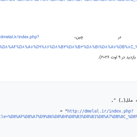
le=%D8%AF%D8%A7%D9%86%D8%B4%D8%B3%D8%B1%D8%A7%DB%8C
پکن در چین،
/dmelal.ir/index.php?
le=%D8%AF%D8%A7%D9%86%D8%B4%D8%B3%D8%B1%D8%A7%DB%8C
 در ۹ اوت ۲۰۲۶).
http://dmelal.ir/index.php?
tle=%D8%AF%D8%A7%D9%86%D8%B4%D8%B3%D8%B1%D8%A7%DB%8C_%D8