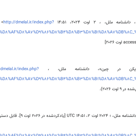
»،
دانشنامه ملل، ،
۲ اوت ۲۰۲۴، ‏۱۴:۵۱ UTC، <
http://dmelal.ir/index.php?
le=%D8%AF%D8%A7%D9%86%D8%B4%D8%B3%D8%B1%D8%A7%DB%8C
لی پکن در چین»،
دانشنامه ملل، ،
/dmelal.ir/index.php?
le=%D8%AF%D8%A7%D9%86%D8%B4%D8%B3%D8%B1%D8%A7%DB%8C
ر ۹ اوت ۲۰۲۶).
۲۰۲ اوت ۹]. قابل دسترسی از: