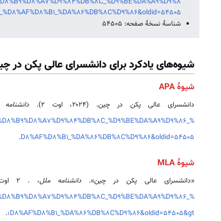
%D8%B9%D8%A7%D9%84%DB%8C_%D9%BE%DA%A9%D9%8
_%D8%AF%D8%B1_%DA%86%DB%8C%D9%86&oldid=54505
شناسهٔ نسخهٔ صفحه: 54505
شیوه‌های یادکرد برای دانشسرای عالی پکن در چی
شیوهٔ APA
دانشسرای عالی پکن در چین. (۲۰۲۴، اوت ۲).
دانشنامه
_%D8%B9%D8%A7%D9%84%DB%8C_%D9%BE%DA%A9%D9%86_%
.
D8%AF%D8%B1_%DA%86%DB%8C%D9%86&oldid=54505
شیوهٔ MLA
«دانشسرای عالی پکن در چین».
دانشنامه ملل،
. ۲ اوت ۲۰۲۴، ‏۱۴:۵۱ UTC. ۹ اوت ۲۰۲۶، ‏۰۷:۲۳ <
_%D8%B9%D8%A7%D9%84%DB%8C_%D9%BE%DA%A9%D9%86_%
D8%AF%D8%B1_%DA%86%DB%8C%D9%86&oldid=54505&gt؛
.