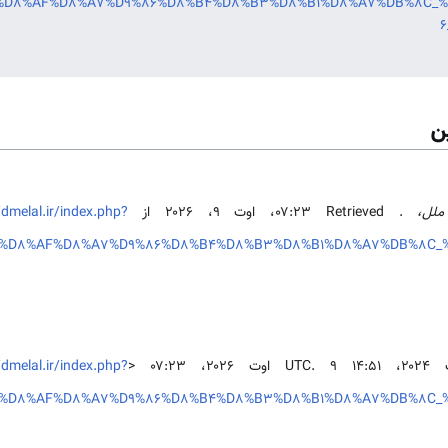
e=%D8%AF%D8%A7%D9%86%D8%B4%D8%B3%D8%B1%D8%A7%DB%8C_
6
ن
 ملل،
. Retrieved ‏۰۷:۲۳، اوت ۹، ۲۰۲۶ از
/dmelal.ir/index.php?
le=%D8%AF%D8%A7%D9%86%D8%B4%D8%B3%D8%B1%D8%A7%DB%8C
/dmelal.ir/index.php?
le=%D8%AF%D8%A7%D9%86%D8%B4%D8%B3%D8%B1%D8%A7%DB%8C