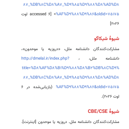
87_%DB%8C%D8%A7_%D9%85%D9%88%D8%AD%D8
%AF%D9%88%D9%86&oldid=75175
> [accessed ۶ اوت
۲۰۲۶]
شیوهٔ شیکاگو
مشارکت‌کنندگان دانشنامه ملل، «دروزیه یا موحدون»،
دانشنامه ملل، ،
http://dmelal.ir/index.php?
title=%D8%AF%D8%B1%D9%88%D8%B2%DB%8C%D9%
87_%DB%8C%D8%A7_%D9%85%D9%88%D8%AD%D8
%AF%D9%88%D9%86&oldid=75175
(بازیابی‌شده در ۶
اوت ۲۰۲۶).
شیوهٔ CBE/CSE
مشارکت‌کنندگان دانشنامه ملل. دروزیه یا موحدون [اینترنت].