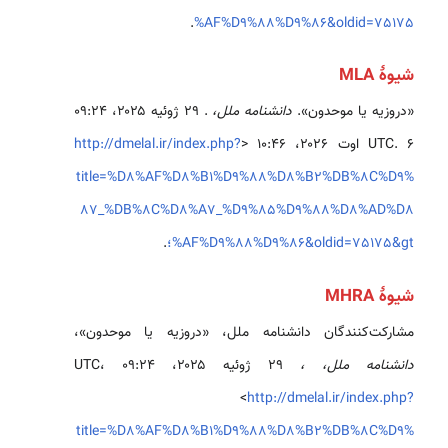
.
%AF%D9%88%D9%86&oldid=75175
شیوهٔ MLA
«دروزیه یا موحدون».
دانشنامه ملل،
. ۲۹ ژوئیه ۲۰۲۵، ‏۰۹:۲۴
UTC. ۶ اوت ۲۰۲۶، ‏۱۰:۴۶ <
http://dmelal.ir/index.php?
title=%D8%AF%D8%B1%D9%88%D8%B2%DB%8C%D9%
87_%DB%8C%D8%A7_%D9%85%D9%88%D8%AD%D8
%AF%D9%88%D9%86&oldid=75175&gt؛
.
شیوهٔ MHRA
مشارکت‌کنندگان دانشنامه ملل، «دروزیه یا موحدون»،
دانشنامه ملل، ،
۲۹ ژوئیه ۲۰۲۵، ‏۰۹:۲۴ UTC،
<
http://dmelal.ir/index.php?
title=%D8%AF%D8%B1%D9%88%D8%B2%DB%8C%D9%