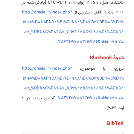
دانشنامه ملل، ؛ ۲۰۲۵ ژوئیه ۲۹، ‏۰۹:۲۴ UTC [یادکردشده در
۲۰۲۶ اوت ۶]. قابل دسترسی از:
http://dmelal.ir/index.php?
title=%D8%AF%D8%B1%D9%88%D8%B2%DB%8C%D9%
87_%DB%8C%D8%A7_%D9%85%D9%88%D8%AD%D8
.
%AF%D9%88%D9%86&oldid=75175
شیوهٔ Bluebook
دروزیه یا موحدون،
http://dmelal.ir/index.php?
title=%D8%AF%D8%B1%D9%88%D8%B2%DB%8C%D9%
87_%DB%8C%D8%A7_%D9%85%D9%88%D8%AD%D8
%AF%D9%88%D9%86&oldid=75175
(آخرین بازدید در ۶
اوت ۲۰۲۶).
BibTeX