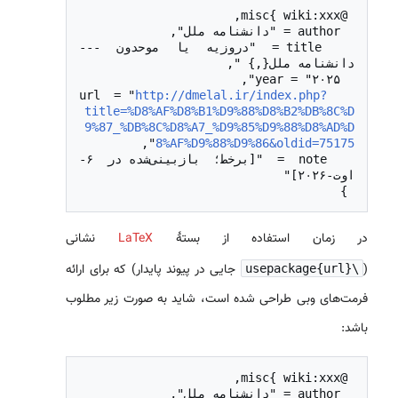
  title = "دروزیه یا موحدون --- 
http://dmelal.ir/index.php?
  url = "
title=%D8%AF%D8%B1%D9%88%D8%B2%DB%8C%D
9%87_%DB%8C%D8%A7_%D9%85%D9%88%D8%AD%D
8%AF%D9%88%D9%86&oldid=75175
  note = "[برخط؛ بازبینی‌شده در ۶-
 }

در زمان استفاده از بستهٔ
LaTeX
نشانی
(
جایی در پیوند پایدار) که برای ارائه
\usepackage{url}
فرمت‌های وبی طراحی شده است، شاید به صورت زیر مطلوب
باشد: