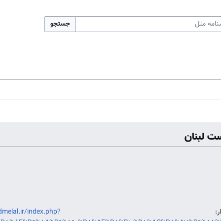
جستجو
ت لبنان
ایدار:
dmelal.ir/index.php?