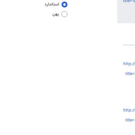
titl
استاندارد
پهن
http:/
tit
http:/
tit