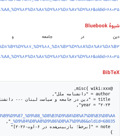
85%D8%B9%D9%87_%D9%88_%D8%B3%D9%8A%D8%A7%D8%B3
8%AA_%D9%84%D8%A8%D9%86%D8%A7%D9%86&oldid=68035
شیوهٔ Bluebook
دين در جامعه و 
85%D8%B9%D9%87_%D9%88_%D8%B3%D9%8A%D8%A7%D8%B3
8%AA_%D9%84%D8%A8%D9%86%D8%A7%D9%86&oldid=68035
BibTeX
  url = "
8%B9%D9%87_%D9%88_%D8%B3%D9%8A%D8%A7%D8%B3%D8%AA
_%D9%84%D8%A8%D9%86%D8%A7%D9%86&oldid=68035
 }
