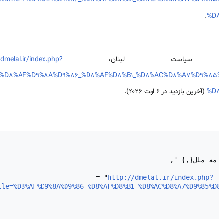
le=%D8%AF%D9%8A%D9%86_%D8%AF%D8%B1_%D8%AC%D8%A7%D9%
.
%D
سياست لبنان،
/dmelal.ir/index.php?
le=%D8%AF%D9%8A%D9%86_%D8%AF%D8%B1_%D8%AC%D8%A7%D9%
%D
(آخرین بازدید در ۶ اوت ۲۰۲۶).
http://dmelal.ir/index.php?
tle=%D8%AF%D9%8A%D9%86_%D8%AF%D8%B1_%D8%AC%D8%A7%D9%85%D