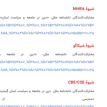
شیوهٔ MHRA
مشارکت‌کنندگان دانشنامه ملل، «دين در جامعه و سياست لبنان»
85%D8%B9%D9%87_%D9%88_%D8%B3%D9%8A%D8%A7%D8%B3
8%AA_%D9%84%D8%A8%D9%86%D8%A7%D9%86&oldid=68035
شیوهٔ شیکاگو
مشارکت‌کنندگان دانشنامه ملل، «دين در جامع
85%D8%B9%D9%87_%D9%88_%D8%B3%D9%8A%D8%A7%D8%B3
8%AA_%D9%84%D8%A8%D9%86%D8%A7%D9%86&oldid=68035
شیوهٔ CBE/CSE
دسترسی