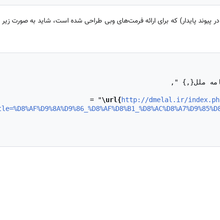
ر پیوند پایدار) که برای ارائه فرمت‌های وبی طراحی شده است، شاید به صورت زیر
\url{
http://dmelal.ir/index.ph
tle=%D8%AF%D9%8A%D9%86_%D8%AF%D8%B1_%D8%AC%D8%A7%D9%85%D