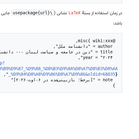
در زمان استفاده از بستهٔ
LaTeX
نشانی (
جایی د
\usepackage{url}
باشد:
p?
  url = "
8%B9%D9%87_%D9%88_%D8%B3%D9%8A%D8%A7%D8%B3%D8%AA
_%D9%84%D8%A8%D9%86%D8%A7%D9%86&oldid=68035
}
 }
