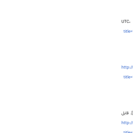
tit
http:/
tit
مشارکت‌کنندگان دانشنامه ملل. دين در جامعه و سياست لبنان [اینترنت]. دانشنامه ملل، ؛ ۲۰۲۴ دسامبر ۳۱، ‏۰۷:۵۲ UTC [یادکردشده در ۲۰۲۶ اوت ۶]. قابل
http:/