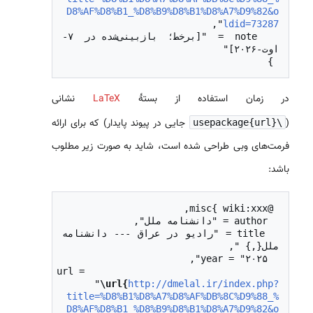
D8%AF%D8%B1_%D8%B9%D8%B1%D8%A7%D9%82&o
ldid=73287
  note = "[برخط؛ بازبینی‌شده در ۷-
 }

در زمان استفاده از بستهٔ
LaTeX
نشانی
(
جایی در پیوند پایدار) که برای ارائه
\usepackage{url}
فرمت‌های وبی طراحی شده است، شاید به صورت زیر مطلوب
باشد:
  title = "رادیو در عراق --- دانشنامه 
  url = 
"
\url{
http://dmelal.ir/index.php?
title=%D8%B1%D8%A7%D8%AF%DB%8C%D9%88_%
D8%AF%D8%B1_%D8%B9%D8%B1%D8%A7%D9%82&o