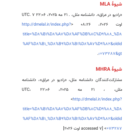
شیوهٔ MLA
«رادیو در عراق».
دانشنامه ملل،
. ۲۱ مه ۲۰۲۵، ‏۲۲:۰۶ UTC. ۷
اوت ۲۰۲۶، ‏۰۸:۲۶ <
http://dmelal.ir/index.php?
title=%D8%B1%D8%A7%D8%AF%DB%8C%D9%88_%D8
%AF%D8%B1_%D8%B9%D8%B1%D8%A7%D9%82&oldid
=73287&gt؛
.
شیوهٔ MHRA
مشارکت‌کنندگان دانشنامه ملل، «رادیو در عراق»،
دانشنامه
ملل، ،
۲۱ مه ۲۰۲۵، ‏۲۲:۰۶ UTC،
<
http://dmelal.ir/index.php?
title=%D8%B1%D8%A7%D8%AF%DB%8C%D9%88_%D8
%AF%D8%B1_%D8%B9%D8%B1%D8%A7%D9%82&oldid
=73287
> [accessed ۷ اوت ۲۰۲۶]