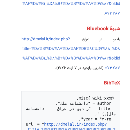
%AF%D8%B1_%D8%B9%D8%B1%D8%A7%D9%82&oldid
.
=73287
شیوهٔ Bluebook
رادیو در عراق،
http://dmelal.ir/index.php?
title=%D8%B1%D8%A7%D8%AF%DB%8C%D9%88_%D8
%AF%D8%B1_%D8%B9%D8%B1%D8%A7%D9%82&oldid
=73287
(آخرین بازدید در ۷ اوت ۲۰۲۶).
BibTeX
  title = "رادیو در عراق --- دانشنامه 
http://dmelal.ir/index.php?
  url = "
title=%D8%B1%D8%A7%D8%AF%DB%8C%D9%88_%