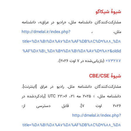
شیوهٔ شیکاگو
مشارکت‌کنندگان دانشنامه ملل، «رادیو در عراق»،
دانشنامه
ملل، ،
http://dmelal.ir/index.php?
title=%D8%B1%D8%A7%D8%AF%DB%8C%D9%88_%D8
%AF%D8%B1_%D8%B9%D8%B1%D8%A7%D9%82&oldid
=73287
(بازیابی‌شده در ۷ اوت ۲۰۲۶).
شیوهٔ CBE/CSE
مشارکت‌کنندگان دانشنامه ملل. رادیو در عراق [اینترنت].
دانشنامه ملل، ؛ ۲۰۲۵ مه ۲۱، ‏۲۲:۰۶ UTC [یادکردشده در
۲۰۲۶ اوت ۷]. قابل دسترسی از:
http://dmelal.ir/index.php?
title=%D8%B1%D8%A7%D8%AF%DB%8C%D9%88_%D8