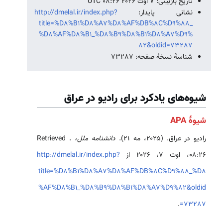
تاریخ بازبینی: ۷ اوت ۲۰۲۶ ‏۰۸:۲۶ UTC
نشانی پایدار:
http://dmelal.ir/index.php?
title=%D8%B1%D8%A7%D8%AF%DB%8C%D9%88_
%D8%AF%D8%B1_%D8%B9%D8%B1%D8%A7%D9%
82&oldid=73287
شناسهٔ نسخهٔ صفحه: 73287
شیوه‌های یادکرد برای رادیو در عراق
شیوهٔ APA
رادیو در عراق. (۲۰۲۵، مه ۲۱).
دانشنامه ملل،
. Retrieved
http://dmelal.ir/index.php?
title=%D8%B1%D8%A7%D8%AF%DB%8C%D9%88_%D8
%AF%D8%B1_%D8%B9%D8%B1%D8%A7%D9%82&oldid
.
=73287