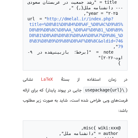
  title = "رشد جمعیت در عربستان سعودی 
http://dmelal.ir/index.php?
  url = "
title=%D8%B1%D8%B4%D8%AF_%D8%AC%D9%85%
D8%B9%DB%8C%D8%AA_%D8%AF%D8%B1_%D8%B9%
D8%B1%D8%A8%D8%B3%D8%AA%D8%A7%D9%86_%D
8%B3%D8%B9%D9%88%D8%AF%DB%8C&oldid=746
79
  note = "[برخط؛ بازبینی‌شده در ۹-
 }

در زمان استفاده از بستهٔ
LaTeX
نشانی
(
جایی در پیوند پایدار) که برای ارائه
\usepackage{url}
فرمت‌های وبی طراحی شده است، شاید به صورت زیر مطلوب
باشد: