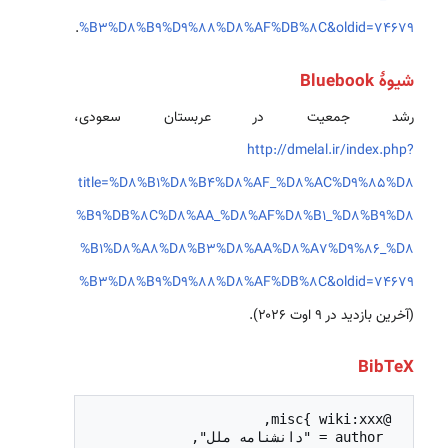
.
%B3%D8%B9%D9%88%D8%AF%DB%8C&oldid=74679
شیوهٔ Bluebook
رشد جمعیت در عربستان سعودی،
http://dmelal.ir/index.php?
title=%D8%B1%D8%B4%D8%AF_%D8%AC%D9%85%D8
%B9%DB%8C%D8%AA_%D8%AF%D8%B1_%D8%B9%D8
%B1%D8%A8%D8%B3%D8%AA%D8%A7%D9%86_%D8
%B3%D8%B9%D9%88%D8%AF%DB%8C&oldid=74679
(آخرین بازدید در ۹ اوت ۲۰۲۶).
BibTeX