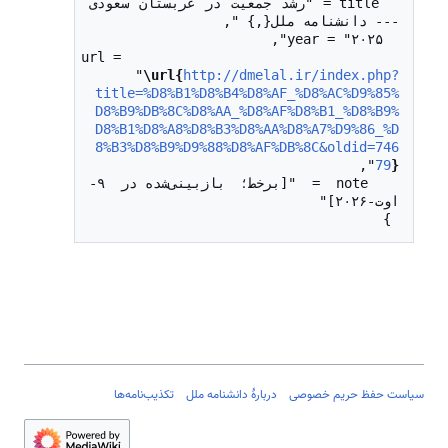
  title = "رشد جمعیت در عربستان سعودی 
  url = 
"
\url{
http://dmelal.ir/index.php?
title=%D8%B1%D8%B4%D8%AF_%D8%AC%D9%85%
D8%B9%DB%8C%D8%AA_%D8%AF%D8%B1_%D8%B9%
D8%B1%D8%A8%D8%B3%D8%AA%D8%A7%D9%86_%D
8%B3%D8%B9%D9%88%D8%AF%DB%8C&oldid=746
79
}
  note = "[برخط؛ بازبینی‌شده در ۹-
 }

سیاست حفظ حریم خصوصی
دربارهٔ دانشنامه ملل
تکذیب‌نامه‌ها