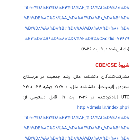
title=%D8%B1%D8%B4%D8%AF_%D8%AC%D9%85%D8
%B9%DB%8C%D8%AA_%D8%AF%D8%B1_%D8%B9%D8
%B1%D8%A8%D8%B3%D8%AA%D8%A7%D9%86_%D8
%B3%D8%B9%D9%88%D8%AF%DB%8C&oldid=74679
(بازیابی‌شده در ۹ اوت ۲۰۲۶).
شیوهٔ CBE/CSE
مشارکت‌کنندگان دانشنامه ملل. رشد جمعیت در عربستان
سعودی [اینترنت]. دانشنامه ملل، ؛ ۲۰۲۵ ژوئیه ۲۴، ‏۲۲:۱۱
UTC [یادکردشده در ۲۰۲۶ اوت ۹]. قابل دسترسی از:
http://dmelal.ir/index.php?
title=%D8%B1%D8%B4%D8%AF_%D8%AC%D9%85%D8
%B9%DB%8C%D8%AA_%D8%AF%D8%B1_%D8%B9%D8
%B1%D8%A8%D8%B3%D8%AA%D8%A7%D9%86_%D8