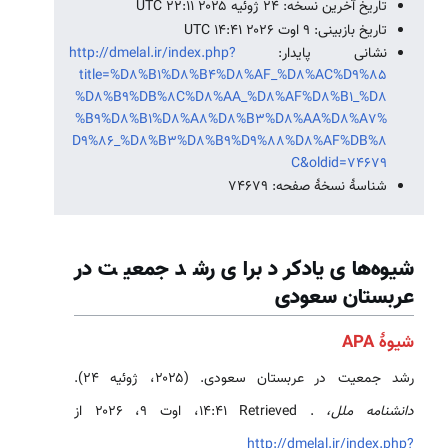
تاریخ آخرین نسخه: ۲۴ ژوئیه ۲۰۲۵ ‏۲۲:۱۱ UTC
تاریخ بازبینی: ۹ اوت ۲۰۲۶ ‏۱۴:۴۱ UTC
نشانی پایدار:
http://dmelal.ir/index.php?
title=%D8%B1%D8%B4%D8%AF_%D8%AC%D9%85
%D8%B9%DB%8C%D8%AA_%D8%AF%D8%B1_%D8
%B9%D8%B1%D8%A8%D8%B3%D8%AA%D8%A7%
D9%86_%D8%B3%D8%B9%D9%88%D8%AF%DB%8
C&oldid=74679
شناسهٔ نسخهٔ صفحه: 74679
شیوه‌های یادکرد برای رشد جمعیت در
عربستان سعودی
شیوهٔ APA
رشد جمعیت در عربستان سعودی. (۲۰۲۵، ژوئیه ۲۴).
دانشنامه ملل،
. Retrieved ‏۱۴:۴۱، اوت ۹، ۲۰۲۶ از
http://dmelal.ir/index.php?