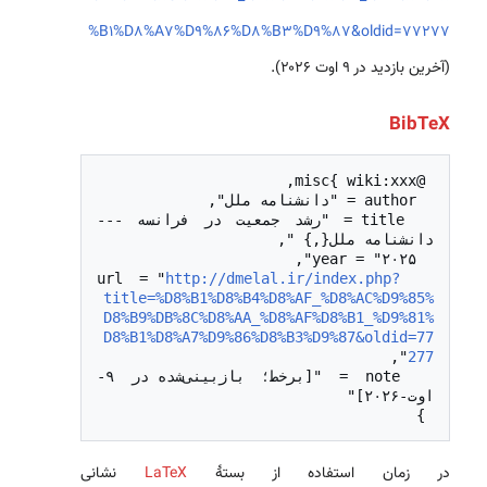
%B1%D8%A7%D9%86%D8%B3%D9%87&oldid=77277
(آخرین بازدید در ۹ اوت ۲۰۲۶).
BibTeX
  title = "رشد جمعیت در فرانسه --- 
http://dmelal.ir/index.php?
  url = "
title=%D8%B1%D8%B4%D8%AF_%D8%AC%D9%85%
D8%B9%DB%8C%D8%AA_%D8%AF%D8%B1_%D9%81%
D8%B1%D8%A7%D9%86%D8%B3%D9%87&oldid=77
277
  note = "[برخط؛ بازبینی‌شده در ۹-
 }

در زمان استفاده از بستهٔ
LaTeX
نشانی