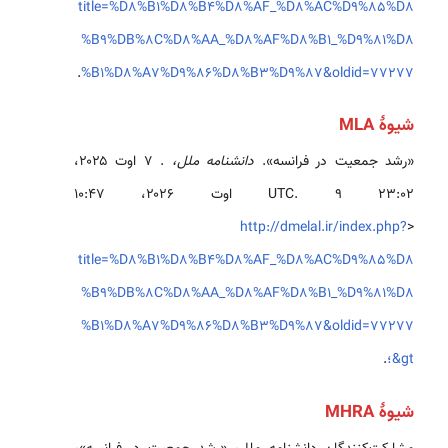
title=%D8%B1%D8%B4%D8%AF_%D8%AC%D9%85%D8
%B9%DB%8C%D8%AA_%D8%AF%D8%B1_%D9%81%D8
.
%B1%D8%A7%D9%86%D8%B3%D9%87&oldid=77277
شیوهٔ MLA
«رشد جمعیت در فرانسه».
دانشنامه ملل،
. ۷ اوت ۲۰۲۵،
‏۲۳:۰۲ UTC. ۹ اوت ۲۰۲۶، ‏۱۰:۴۷
http://dmelal.ir/index.php?
<
title=%D8%B1%D8%B4%D8%AF_%D8%AC%D9%85%D8
%B9%DB%8C%D8%AA_%D8%AF%D8%B1_%D9%81%D8
%B1%D8%A7%D9%86%D8%B3%D9%87&oldid=77277
&gt؛
.
شیوهٔ MHRA