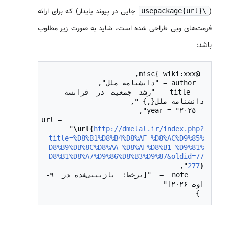
(
جایی در پیوند پایدار) که برای ارائه
\usepackage{url}
فرمت‌های وبی طراحی شده است، شاید به صورت زیر مطلوب
باشد:
  title = "رشد جمعیت در فرانسه --- 
  url = 
"
\url{
http://dmelal.ir/index.php?
title=%D8%B1%D8%B4%D8%AF_%D8%AC%D9%85%
D8%B9%DB%8C%D8%AA_%D8%AF%D8%B1_%D9%81%
D8%B1%D8%A7%D9%86%D8%B3%D9%87&oldid=77
277
}
  note = "[برخط؛ بازبینی‌شده در ۹-
 }
