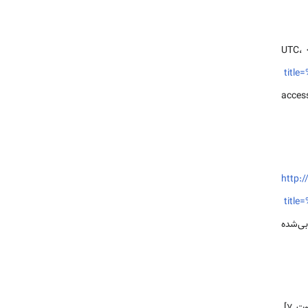
titl
> [acce
http:/
titl
ی‌شده