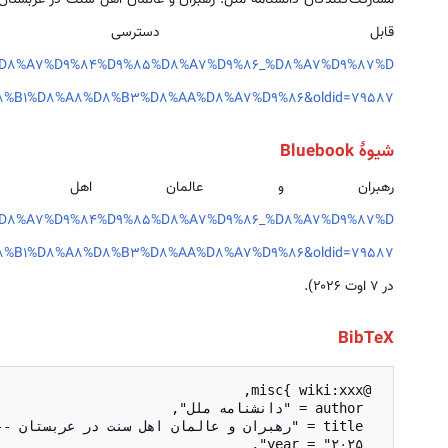
قابل دستر
9%D8%A7%D9%84%D9%85%D8%A7%D9%86_%D8%A7%D9%87%D
8%B1%D8%A8%D8%B3%D8%AA%D8%A7%D9%86&oldid=79587
شیوهٔ Bluebook
رهبران و عالمان اهل 
9%D8%A7%D9%84%D9%85%D8%A7%D9%86_%D8%A7%D9%87%D
8%B1%D8%A8%D8%B3%D8%AA%D8%A7%D9%86&oldid=79587
در ۷ اوت ۲۰۲۶).
BibTeX