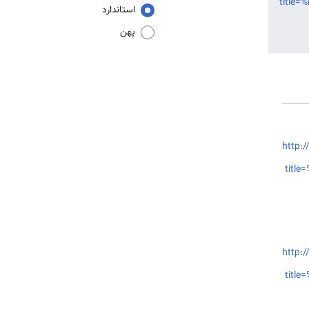
title
استاندارد
پهن
http:/
titl
http:/
titl