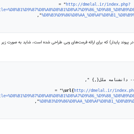
http://dmelal.ir/index.php?
tle=%D8%B1%D9%87%D8%A8%D8%B1%D8%A7%D9%86_%D9%88_%D8%B9%D
%D8%B3%D9%86%D8%AA_%D8%AF%D8%B1_%D8%B9
ر پیوند پایدار) که برای ارائه فرمت‌های وبی طراحی شده است، شاید به صورت زیر
\url{
http://dmelal.ir/index.ph
tle=%D8%B1%D9%87%D8%A8%D8%B1%D8%A7%D9%86_%D9%88_%D8%B9%D
%D8%B3%D9%86%D8%AA_%D8%AF%D8%B1_%D8%B9%