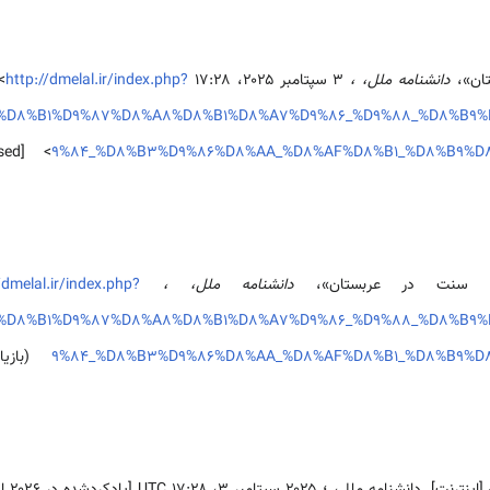
تان»،
دانشنامه ملل، ،
۳ سپتامبر ۲۰۲۵، ‏۱۷:۲۸ UTC، <
http://dmelal.ir/index.php?
e=%D8%B1%D9%87%D8%A8%D8%B1%D8%A7%D9%86_%D9%88_%D8%B
ssed
9%84_%D8%B3%D9%86%D8%AA_%D8%AF%D8%B1_%D8%B9%D
اهل سنت در عربستان»،
دانشنامه ملل، ،
/dmelal.ir/index.php?
e=%D8%B1%D9%87%D8%A8%D8%B1%D8%A7%D9%86_%D9%88_%D8%B
9%84_%D8%B3%D9%86%D8%AA_%D8%AF%D8%B1_%D8%B9%D
(بازیاب