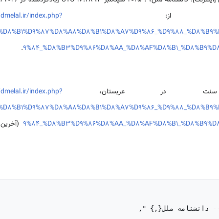
سی از:
/dmelal.ir/index.php?
e=%D8%B1%D9%87%D8%A8%D8%B1%D8%A7%D9%86_%D9%88_%D8%B
.
9%84_%D8%B3%D9%86%D8%AA_%D8%AF%D8%B1_%D8%B9%D
سنت در عربستان،
/dmelal.ir/index.php?
e=%D8%B1%D9%87%D8%A8%D8%B1%D8%A7%D9%86_%D9%88_%D8%B
9%84_%D8%B3%D9%86%D8%AA_%D8%AF%D8%B1_%D8%B9%D
(آخرین ب