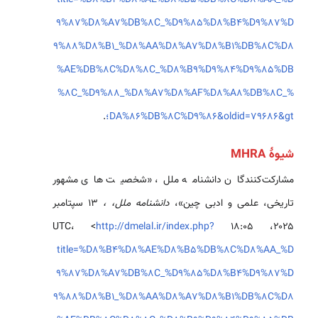
title=%D8%B4%D8%AE%D8%B5%DB%8C%D8%AA_%D
9%87%D8%A7%DB%8C_%D9%85%D8%B4%D9%87%D
9%88%D8%B1_%D8%AA%D8%A7%D8%B1%DB%8C%D8
%AE%DB%8C%D8%8C_%D8%B9%D9%84%D9%85%DB
%8C_%D9%88_%D8%A7%D8%AF%D8%A8%DB%8C_%
DA%86%DB%8C%D9%86&oldid=79686&gt؛
.
شیوهٔ MHRA
مشارکت‌کنندگان دانشنامه ملل، «شخصیت های مشهور
تاریخی، علمی و ادبی چین»،
دانشنامه ملل، ،
۱۳ سپتامبر
۲۰۲۵، ‏۱۸:۰۵ UTC، <
http://dmelal.ir/index.php?
title=%D8%B4%D8%AE%D8%B5%DB%8C%D8%AA_%D
9%87%D8%A7%DB%8C_%D9%85%D8%B4%D9%87%D
9%88%D8%B1_%D8%AA%D8%A7%D8%B1%DB%8C%D8