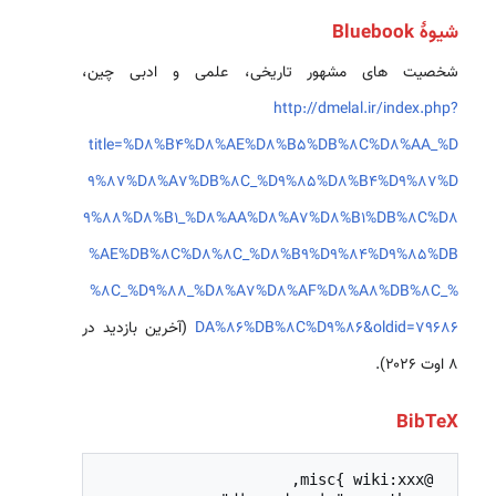
شیوهٔ Bluebook
شخصیت های مشهور تاریخی، علمی و ادبی چین،
http://dmelal.ir/index.php?
title=%D8%B4%D8%AE%D8%B5%DB%8C%D8%AA_%D
9%87%D8%A7%DB%8C_%D9%85%D8%B4%D9%87%D
9%88%D8%B1_%D8%AA%D8%A7%D8%B1%DB%8C%D8
%AE%DB%8C%D8%8C_%D8%B9%D9%84%D9%85%DB
%8C_%D9%88_%D8%A7%D8%AF%D8%A8%DB%8C_%
DA%86%DB%8C%D9%86&oldid=79686
(آخرین بازدید در
۸ اوت ۲۰۲۶).
BibTeX