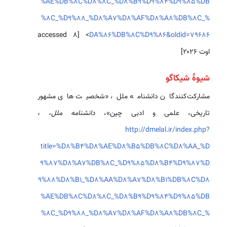
%AE%DB%8C%D8%8C_%D8%B9%D9%84%D9%85%DB
%8C_%D9%88_%D8%A7%D8%AF%D8%A8%DB%8C_%
> [accessed ۸
DA%86%DB%8C%D9%86&oldid=79686
اوت ۲۰۲۶]
شیوهٔ شیکاگو
مشارکت‌کنندگان دانشنامه ملل، «شخصیت های مشهور
تاریخی، علمی و ادبی چین»،
دانشنامه ملل، ،
http://dmelal.ir/index.php?
title=%D8%B4%D8%AE%D8%B5%DB%8C%D8%AA_%D
9%87%D8%A7%DB%8C_%D9%85%D8%B4%D9%87%D
9%88%D8%B1_%D8%AA%D8%A7%D8%B1%DB%8C%D8
%AE%DB%8C%D8%8C_%D8%B9%D9%84%D9%85%DB
%8C_%D9%88_%D8%A7%D8%AF%D8%A8%DB%8C_%