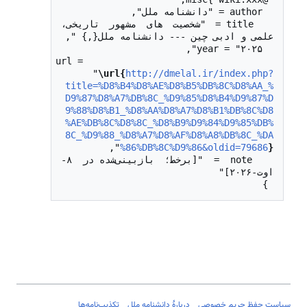
  title = "شخصیت های مشهور تاریخی، 
  url = 
"
\url{
http://dmelal.ir/index.php?
title=%D8%B4%D8%AE%D8%B5%DB%8C%D8%AA_%
D9%87%D8%A7%DB%8C_%D9%85%D8%B4%D9%87%D
9%88%D8%B1_%D8%AA%D8%A7%D8%B1%DB%8C%D8
%AE%DB%8C%D8%8C_%D8%B9%D9%84%D9%85%DB%
8C_%D9%88_%D8%A7%D8%AF%D8%A8%DB%8C_%DA
%86%DB%8C%D9%86&oldid=79686
}
  note = "[برخط؛ بازبینی‌شده در ۸-
 }

سیاست حفظ حریم خصوصی
دربارهٔ دانشنامه ملل
تکذیب‌نامه‌ها