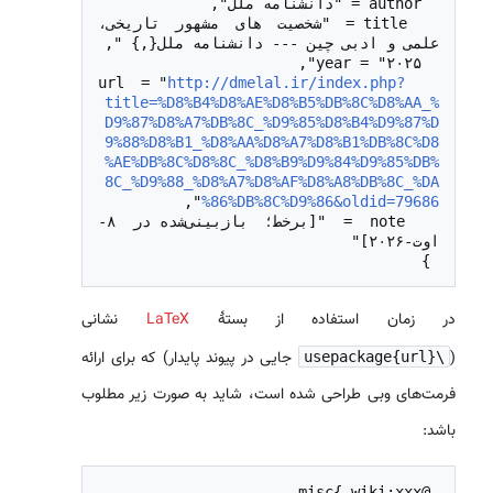
  title = "شخصیت های مشهور تاریخی، 
http://dmelal.ir/index.php?
  url = "
title=%D8%B4%D8%AE%D8%B5%DB%8C%D8%AA_%
D9%87%D8%A7%DB%8C_%D9%85%D8%B4%D9%87%D
9%88%D8%B1_%D8%AA%D8%A7%D8%B1%DB%8C%D8
%AE%DB%8C%D8%8C_%D8%B9%D9%84%D9%85%DB%
8C_%D9%88_%D8%A7%D8%AF%D8%A8%DB%8C_%DA
%86%DB%8C%D9%86&oldid=79686
  note = "[برخط؛ بازبینی‌شده در ۸-
 }

در زمان استفاده از بستهٔ
LaTeX
نشانی
(
جایی در پیوند پایدار) که برای ارائه
\usepackage{url}
فرمت‌های وبی طراحی شده است، شاید به صورت زیر مطلوب
باشد: