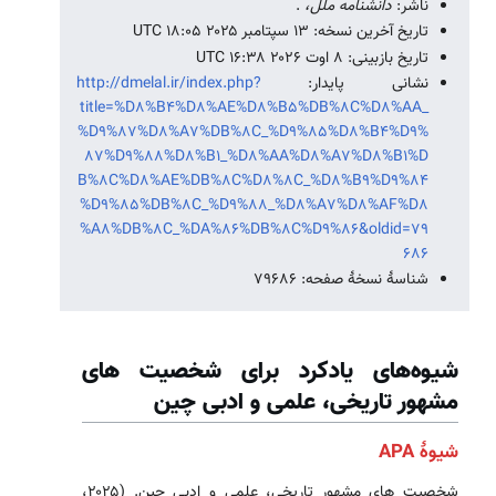
ناشر:
دانشنامه ملل،
.
تاریخ آخرین نسخه: ۱۳ سپتامبر ۲۰۲۵ ‏۱۸:۰۵ UTC
تاریخ بازبینی: ۸ اوت ۲۰۲۶ ‏۱۶:۳۸ UTC
نشانی پایدار:
http://dmelal.ir/index.php?
title=%D8%B4%D8%AE%D8%B5%DB%8C%D8%AA_
%D9%87%D8%A7%DB%8C_%D9%85%D8%B4%D9%
87%D9%88%D8%B1_%D8%AA%D8%A7%D8%B1%D
B%8C%D8%AE%DB%8C%D8%8C_%D8%B9%D9%84
%D9%85%DB%8C_%D9%88_%D8%A7%D8%AF%D8
%A8%DB%8C_%DA%86%DB%8C%D9%86&oldid=79
686
شناسهٔ نسخهٔ صفحه: 79686
شیوه‌های یادکرد برای شخصیت های
مشهور تاریخی، علمی و ادبی چین
شیوهٔ APA
شخصیت های مشهور تاریخی، علمی و ادبی چین. (۲۰۲۵،