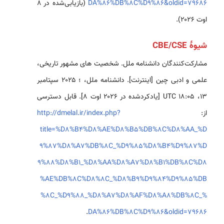
DA%86%DB%8C%D9%86&oldid=79686
(بازیابی‌شده در ۸
اوت ۲۰۲۶).
شیوهٔ CBE/CSE
مشارکت‌کنندگان دانشنامه ملل. شخصیت های مشهور تاریخی،
علمی و ادبی چین [اینترنت]. دانشنامه ملل، ؛ ۲۰۲۵ سپتامبر
۱۳، ‏۱۸:۰۵ UTC [یادکردشده در ۲۰۲۶ اوت ۸]. قابل دسترسی
از:
http://dmelal.ir/index.php?
title=%D8%B4%D8%AE%D8%B5%DB%8C%D8%AA_%D
9%87%D8%A7%DB%8C_%D9%85%D8%B4%D9%87%D
9%88%D8%B1_%D8%AA%D8%A7%D8%B1%DB%8C%D8
%AE%DB%8C%D8%8C_%D8%B9%D9%84%D9%85%DB
%8C_%D9%88_%D8%A7%D8%AF%D8%A8%DB%8C_%
.
DA%86%DB%8C%D9%86&oldid=79686