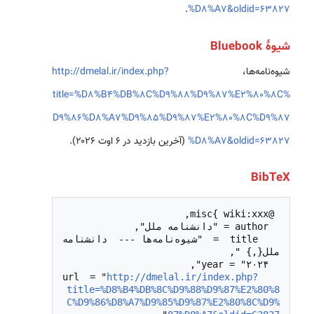
.
%D8%A7&oldid=63827
شیوهٔ Bluebook
شیوه‌نامه‌ها،
http://dmelal.ir/index.php?
title=%D8%B4%DB%8C%D9%88%D9%87%E2%80%8C%
D9%86%D8%A7%D9%85%D9%87%E2%80%8C%D9%87
%D8%A7&oldid=63827
(آخرین بازدید در ۶ اوت ۲۰۲۶).
BibTeX
  title = "شیوه‌نامه‌ها --- دانشنامه 
http://dmelal.ir/index.php?
  url = "
title=%D8%B4%DB%8C%D9%88%D9%87%E2%80%8
C%D9%86%D8%A7%D9%85%D9%87%E2%80%8C%D9%