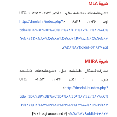
شیوهٔ MLA
«شیوه‌نامه‌ها».
دانشنامه ملل،
. ۱ اکتبر ۲۰۲۴، ‏۰۶:۵۳ UTC. ۶
اوت ۲۰۲۶، ‏۱۸:۳۶ <
http://dmelal.ir/index.php?
title=%D8%B4%DB%8C%D9%88%D9%87%E2%80%8C%
D9%86%D8%A7%D9%85%D9%87%E2%80%8C%D9%87
%D8%A7&oldid=63827&gt؛
.
شیوهٔ MHRA
مشارکت‌کنندگان دانشنامه ملل، «شیوه‌نامه‌ها»،
دانشنامه
ملل، ،
۱ اکتبر ۲۰۲۴، ‏۰۶:۵۳ UTC،
<
http://dmelal.ir/index.php?
title=%D8%B4%DB%8C%D9%88%D9%87%E2%80%8C%
D9%86%D8%A7%D9%85%D9%87%E2%80%8C%D9%87
%D8%A7&oldid=63827
> [accessed ۶ اوت ۲۰۲۶]