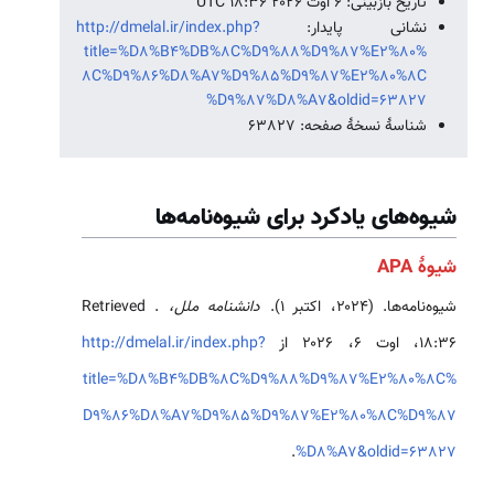
تاریخ بازبینی: ۶ اوت ۲۰۲۶ ‏۱۸:۳۶ UTC
نشانی پایدار:
http://dmelal.ir/index.php?
title=%D8%B4%DB%8C%D9%88%D9%87%E2%80%
8C%D9%86%D8%A7%D9%85%D9%87%E2%80%8C
%D9%87%D8%A7&oldid=63827
شناسهٔ نسخهٔ صفحه: 63827
شیوه‌های یادکرد برای شیوه‌نامه‌ها
شیوهٔ APA
شیوه‌نامه‌ها. (۲۰۲۴، اکتبر ۱).
دانشنامه ملل،
. Retrieved
http://dmelal.ir/index.php?
title=%D8%B4%DB%8C%D9%88%D9%87%E2%80%8C%
D9%86%D8%A7%D9%85%D9%87%E2%80%8C%D9%87
.
%D8%A7&oldid=63827