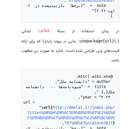
87%D8%A7&oldid=63827
  note = "[برخط؛ بازبینی‌شده در ۶-
 }

در زمان استفاده از بستهٔ
LaTeX
نشانی
(
جایی در پیوند پایدار) که برای ارائه
\usepackage{url}
فرمت‌های وبی طراحی شده است، شاید به صورت زیر مطلوب
باشد:
  title = "شیوه‌نامه‌ها --- دانشنامه 
  url = 
"
\url{
http://dmelal.ir/index.php?
title=%D8%B4%DB%8C%D9%88%D9%87%E2%80%8
C%D9%86%D8%A7%D9%85%D9%87%E2%80%8C%D9%
87%D8%A7&oldid=63827
}
  note = "[برخط؛ بازبینی‌شده در ۶-