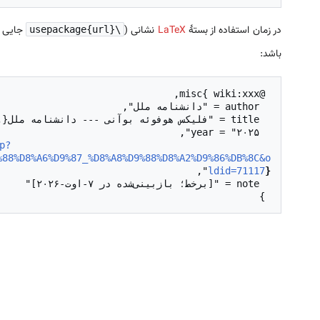
در زمان استفاده از بستهٔ
LaTeX
نشانی (
جایی د
\usepackage{url}
باشد:
p?
  url = "
%88%D8%A6%D9%87_%D8%A8%D9%88%D8%A2%D9%86%DB%8C&o
ldid=71117
}
 }
