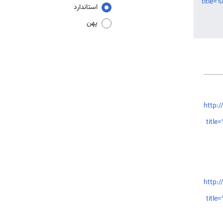
title
استاندارد
پهن
http:/
tit
http:/
tit