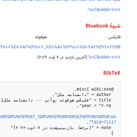
%D9%88%D8%A6%D9%87_%D8%A8%D9%88%D8%A2%D9%86%DB
.
%8C&oldid=71117
شیوهٔ Bluebook
فلیکس هوفوئ
%D9%88%D8%A6%D9%87_%D8%A8%D9%88%D8%A2%D9%86%DB
%8C&oldid=71117
(آخرین بازدید در ۷ اوت ۲۰۲۶).
BibTeX
  url = "
%88%D8%A6%D9%87_%D8%A8%D9%88%D8%A2%D9%86%DB%8C&o
ldid=71117
 }
