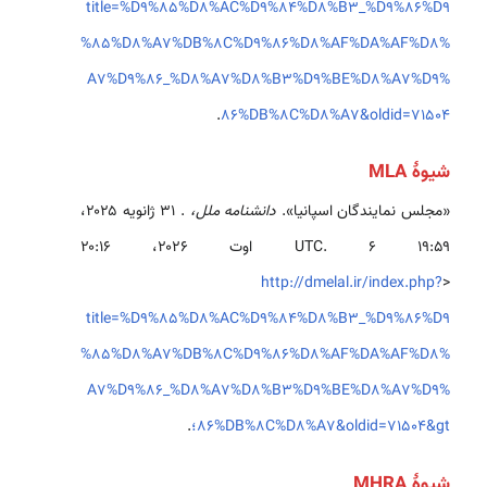
title=%D9%85%D8%AC%D9%84%D8%B3_%D9%86%D9
%85%D8%A7%DB%8C%D9%86%D8%AF%DA%AF%D8%
A7%D9%86_%D8%A7%D8%B3%D9%BE%D8%A7%D9%
.
86%DB%8C%D8%A7&oldid=71504
شیوهٔ MLA
«مجلس نمایندگان اسپانیا».
دانشنامه ملل،
. ۳۱ ژانویه ۲۰۲۵،
‏۱۹:۵۹ UTC. ۶ اوت ۲۰۲۶، ‏۲۰:۱۶
http://dmelal.ir/index.php?
<
title=%D9%85%D8%AC%D9%84%D8%B3_%D9%86%D9
%85%D8%A7%DB%8C%D9%86%D8%AF%DA%AF%D8%
A7%D9%86_%D8%A7%D8%B3%D9%BE%D8%A7%D9%
86%DB%8C%D8%A7&oldid=71504&gt؛
.
شیوهٔ MHRA