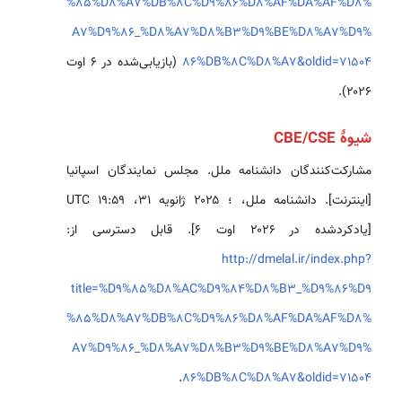
%85%D8%A7%DB%8C%D9%86%D8%AF%DA%AF%D8%
A7%D9%86_%D8%A7%D8%B3%D9%BE%D8%A7%D9%
86%DB%8C%D8%A7&oldid=71504
(بازیابی‌شده در ۶ اوت
۲۰۲۶).
شیوهٔ CBE/CSE
مشارکت‌کنندگان دانشنامه ملل. مجلس نمایندگان اسپانیا
[اینترنت]. دانشنامه ملل، ؛ ۲۰۲۵ ژانویه ۳۱، ‏۱۹:۵۹ UTC
[یادکردشده در ۲۰۲۶ اوت ۶]. قابل دسترسی از:
http://dmelal.ir/index.php?
title=%D9%85%D8%AC%D9%84%D8%B3_%D9%86%D9
%85%D8%A7%DB%8C%D9%86%D8%AF%DA%AF%D8%
A7%D9%86_%D8%A7%D8%B3%D9%BE%D8%A7%D9%
.
86%DB%8C%D8%A7&oldid=71504