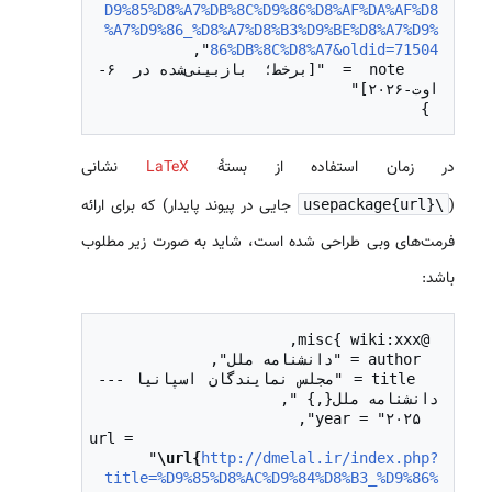
D9%85%D8%A7%DB%8C%D9%86%D8%AF%DA%AF%D8
%A7%D9%86_%D8%A7%D8%B3%D9%BE%D8%A7%D9%
86%DB%8C%D8%A7&oldid=71504
  note = "[برخط؛ بازبینی‌شده در ۶-
 }

در زمان استفاده از بستهٔ
LaTeX
نشانی
(
جایی در پیوند پایدار) که برای ارائه
\usepackage{url}
فرمت‌های وبی طراحی شده است، شاید به صورت زیر مطلوب
باشد:
  title = "مجلس نمایندگان اسپانیا --- 
  url = 
"
\url{
http://dmelal.ir/index.php?
title=%D9%85%D8%AC%D9%84%D8%B3_%D9%86%