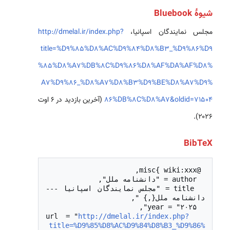
شیوهٔ Bluebook
مجلس نمایندگان اسپانیا،
http://dmelal.ir/index.php?
title=%D9%85%D8%AC%D9%84%D8%B3_%D9%86%D9
%85%D8%A7%DB%8C%D9%86%D8%AF%DA%AF%D8%
A7%D9%86_%D8%A7%D8%B3%D9%BE%D8%A7%D9%
86%DB%8C%D8%A7&oldid=71504
(آخرین بازدید در ۶ اوت
۲۰۲۶).
BibTeX
  title = "مجلس نمایندگان اسپانیا --- 
http://dmelal.ir/index.php?
  url = "
title=%D9%85%D8%AC%D9%84%D8%B3_%D9%86%