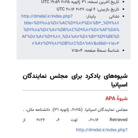
تاریخ آخرین نسخه: ۳۱ ژانویه ۲۰۲۵ ‏۱۹:۵۹ UTC
تاریخ بازبینی: ۶ اوت ۲۰۲۶ ‏۲۰:۱۶ UTC
نشانی پایدار:
http://dmelal.ir/index.php?
title=%D9%85%D8%AC%D9%84%D8%B3_%D9%86
%D9%85%D8%A7%DB%8C%D9%86%D8%AF%DA%
AF%D8%A7%D9%86_%D8%A7%D8%B3%D9%BE%D
8%A7%D9%86%DB%8C%D8%A7&oldid=71504
شناسهٔ نسخهٔ صفحه: 71504
شیوه‌های یادکرد برای مجلس نمایندگان
اسپانیا
شیوهٔ APA
مجلس نمایندگان اسپانیا. (۲۰۲۵، ژانویه ۳۱).
دانشنامه ملل،
.
Retrieved ‏۲۰:۱۶، اوت ۶، ۲۰۲۶ از
http://dmelal.ir/index.php?