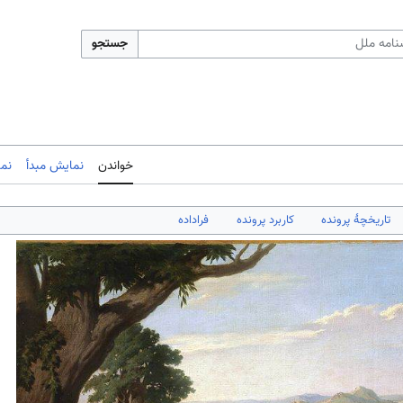
جستجو
خواندن
نمایش مبدأ
نم
تاریخچهٔ پرونده
کاربرد پرونده
فراداده