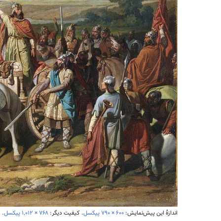
اندازهٔ این پیش‌نمایش:
۷۹۰ × ۶۰۰
پیکسل
.
کیفیت دیگر:
۱٬۰۱۲ × ۷۶۸
پیکسل
.