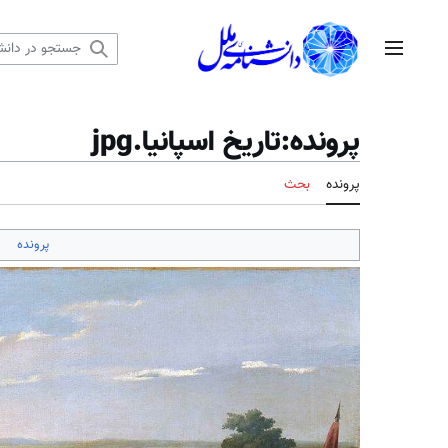
رش
ه
منوی اصلی
حتوا
پرونده
:
تاریخ اسپانیا.jpg
پرونده
بحث
پرونده