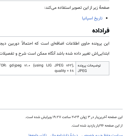
صفحهٔ زیر از این تصویر استفاده می‌کند:
تاریخ اسپانیا
فراداده
این پرونده حاوی اطلاعات اضافه‌ای است که احتمالاً دوربین دیجی
ابتدایی‌اش تغییر داده شده باشد آنگاه ممکن است شرح و تفصیلات م
توضیحات پرونده
OR: gd-jpeg v1.0 (using IJG JPEG v62),
quality = 68
JPEG
این صفحه آخرین‌بار در ‏۳ ژوئن ۲۰۲۴ ساعت ‏۱۹:۲۷ ویرایش شده است.
از این صفحه ۱۹۶بار بازدید شده است.
سیاست حفظ حریم خصوصی
دربارهٔ دانشنامه ملل
تکذیب‌نامه‌ها