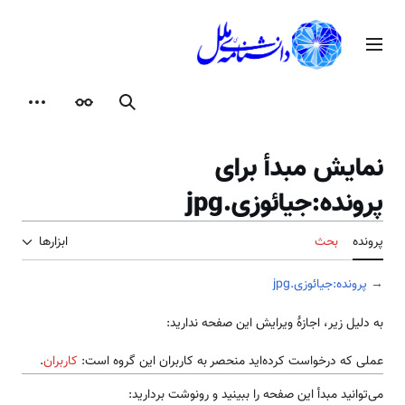
رش
ه
منوی اصلی
حتوا
جستجو
ظاهر
ابزارها
نمایش مبدأ برای
پرونده:جیائوزی.jpg
پرونده
بحث
ابزارها
→
پرونده:جیائوزی.jpg
به دلیل زیر، اجازهٔ ویرایش این صفحه ندارید:
عملی که درخواست کرده‌اید منحصر به کاربران این گروه است:
کاربران
.
می‌توانید مبدأ این صفحه را ببینید و رونوشت بردارید: