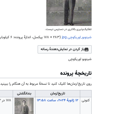
تفکیک‌پذیری بالاتری در دسترس نیست.
شینوبو_اوریکوچی.jpg
(
۱۷۸ × ۲۸۳
پیکسل، اندازهٔ پرونده: ۶ کیلوبایت، نوع MIME پرونده:
باز کردن در نمایش‌دهندهٔ رسانه
شینوبو اوریکوچی
تاریخچهٔ پرونده
روی تاریخ/زمان‌ها کلیک کنید تا نسخهٔ مربوط به آن هنگام را ببینید.
تاریخ/زمان
بندانگشتی
کنونی
۱۷۸ در ۲۸۳