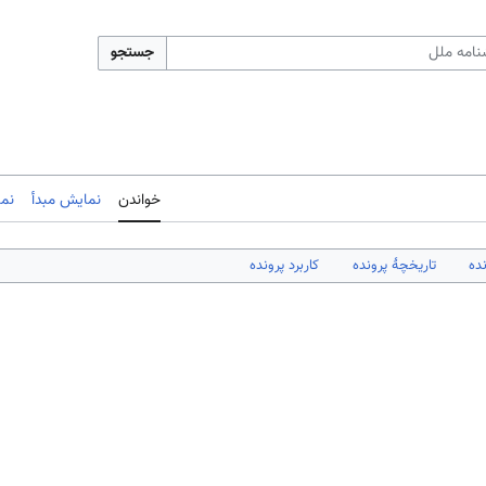
جستجو
خواندن
نمایش مبدأ
نم
ده
تاریخچهٔ پرونده
کاربرد پرونده