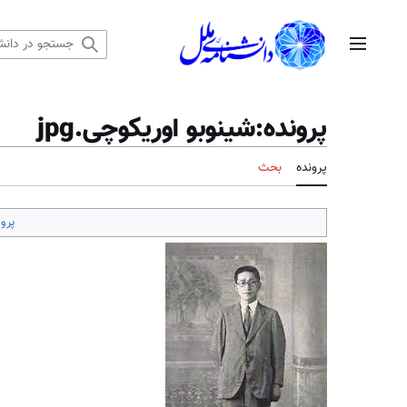
رش
ه
منوی اصلی
حتوا
پرونده
:
شینوبو اوریکوچی.jpg
پرونده
بحث
پرون