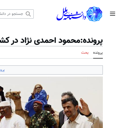
رش
ه
منوی اصلی
حتوا
پرونده
:
محمود احمدی نژاد در کشور 
پرونده
بحث
پرون