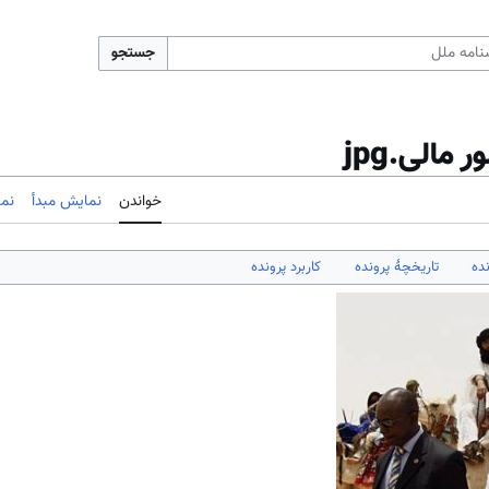
جستجو
مالی.jpg
خواندن
نمایش مبدأ
نم
ده
تاریخچهٔ پرونده
کاربرد پرونده