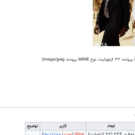
یت، نوع MIME پرونده:
image/jpeg
)
ابعاد
کاربر
توضیح
۵۰۰ در ۳۳۴
(۳۲ کیلوبایت)
Mina
(
بحث
|
مشارکت‌ها
)