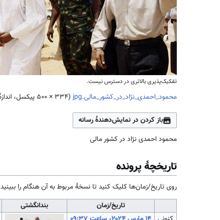
تفکیک‌پذیری بالاتری در دسترس نیست.
محمود_احمدی_نژاد_در_کشور_مالی.jpg
(
۵۰۰ × ۳۳۴
پیکسل، اندازهٔ پرونده: ۳۲ کیلوبا
باز کردن در نمایش‌دهندهٔ رسانه
محمود احمدی نژاد در کشور مالی
تاریخچهٔ پرونده
روی تاریخ/زمان‌ها کلیک کنید تا نسخهٔ مربوط به آن هنگام را ببینید.
تاریخ/زمان
بندانگشتی
کنونی