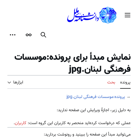
رش
ه
منوی اصلی
حتوا
جستجو
ظاهر
ابزارها
نمایش مبدأ برای پرونده:موسسات
فرهنگی لبنان.jpg
پرونده
بحث
ابزارها
→
پرونده:موسسات فرهنگی لبنان.jpg
به دلیل زیر، اجازهٔ ویرایش این صفحه ندارید:
عملی که درخواست کرده‌اید منحصر به کاربران این گروه است:
کاربران
.
می‌توانید مبدأ این صفحه را ببینید و رونوشت بردارید: