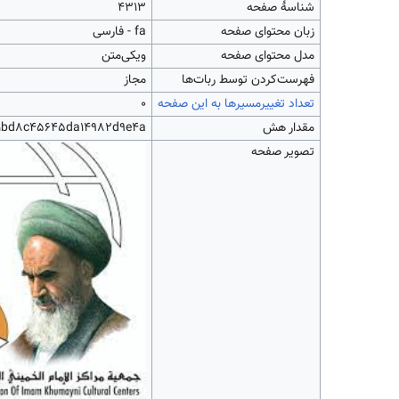
شناسهٔ صفحه
4313
زبان محتوای صفحه
fa - فارسی
مدل محتوای صفحه
ویکی‌متن
‌فهرست‌کردن توسط ربات‌ها
مجاز
تعداد تغییرمسیرها به این صفحه
۰
مقدار هش
1bd8c45645da14982d9e4a
تصویر صفحه