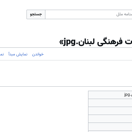
جستجو
رهنگی لبنان.jpg»
خواندن
نمایش مبدأ
نم
j