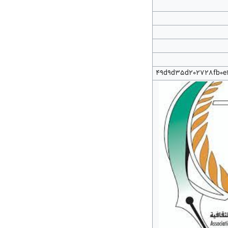
49d9d35d202728fb0e