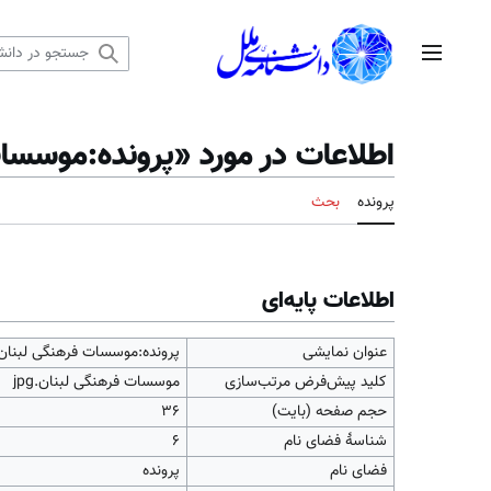
رش
ه
منوی اصلی
حتوا
اطلاعات در مورد «پرونده:موسسات ف
پرونده
بحث
اطلاعات پایه‌ای
عنوان نمایشی
پرونده:موسسات فرهنگی لبنان.pg
کلید پیش‌فرض مرتب‌سازی
موسسات فرهنگی لبنان.jpg
حجم صفحه (بایت)
۳۶
شناسهٔ فضای نام
6
فضای نام
پرونده