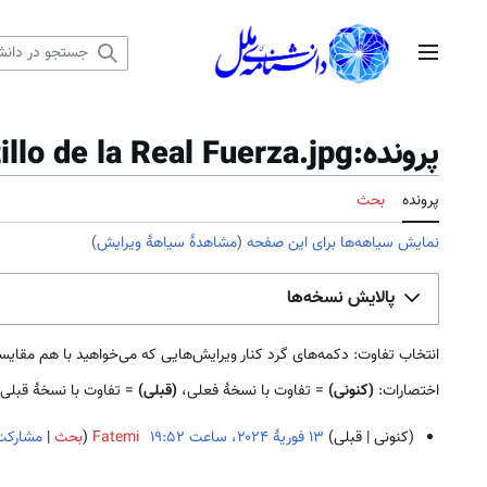
رش
ه
منوی اصلی
حتوا
پرونده:Castillo de la Real Fuerza.jpg: تاریخچهٔ نسخه‌ها
پرونده
بحث
نمایش سیاهه‌ها برای این صفحه
(
مشاهدهٔ سیاههٔ ویرایش
)
پالایش نسخه‌ها
انتخاب تفاوت: دکمه‌های گرد کنار ویرایش‌هایی که می‌خواهید با هم مقایسه کنید را علامت بزنید و دک
اختصارات:
(کنونی)
= تفاوت با نسخهٔ فعلی،
(قبلی)
= تفاوت با نسخهٔ قبلی
کنونی
قبلی
Fatemi
بحث
مشارکت‌
ب
۱
د