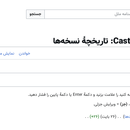
جستجو
خواندن
نمایش مب
مهٔ Enter یا دکمهٔ پایین را فشار دهید.
،
(جز)
= ویرایش جزئی.
ها
۲۶ بایت
+۲۶