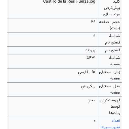
کلید
Castillo de la Real Fuerza.jpg
پیش‌فرض
مرتب‌سازی
حجم صفحه
۲۶
(بایت)
شناسهٔ
6
فضای نام
فضای نام
پرونده
شناسهٔ
5431
صفحه
زبان محتوای
fa - فارسی
صفحه
مدل محتوای
ویکی‌متن
صفحه
‌فهرست‌کردن
مجاز
توسط
ربات‌ها
تعداد
۰
تغییرمسیرها