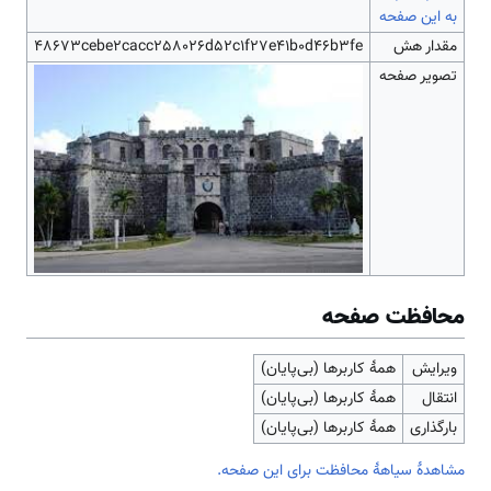
به این صفحه
مقدار هش
48673cebe2cacc258026d52c1f27e41b0d46b3fe
تصویر صفحه
محافظت صفحه
ویرایش
همهٔ کاربرها (بی‌پایان)
انتقال
همهٔ کاربرها (بی‌پایان)
بارگذاری
همهٔ کاربرها (بی‌پایان)
مشاهدۀ سیاهۀ محافظت برای این صفحه.