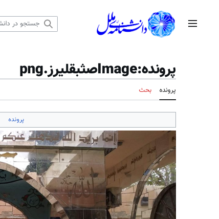
رش
ه
منوی اصلی
حتوا
پرونده
:
Imageصثبقلیرز.png
پرونده
بحث
پرونده