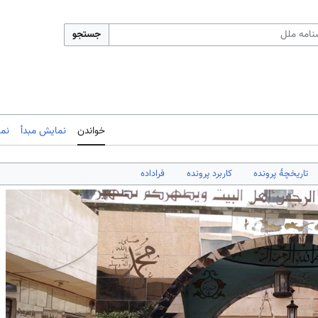
جستجو
خواندن
نمایش مبدأ
نم
تاریخچهٔ پرونده
کاربرد پرونده
فراداده