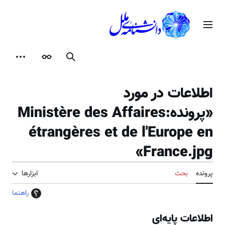
رش
ه
منوی اصلی
حتوا
جستجو
ظاهر
ابزارها
اطلاعات در مورد
«پرونده:Ministère des Affaires
étrangères et de l'Europe en
France.jpg»
پرونده
بحث
ابزارها
راهنما
اطلاعات پایه‌ای