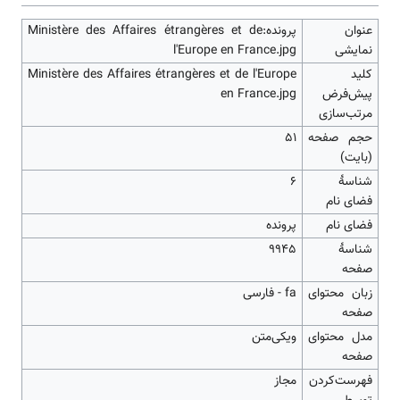
عنوان
پرونده:Ministère des Affaires étrangères et de
نمایشی
l'Europe en France.jpg
کلید
Ministère des Affaires étrangères et de l'Europe
پیش‌فرض
en France.jpg
مرتب‌سازی
حجم صفحه
۵۱
(بایت)
شناسهٔ
6
فضای نام
فضای نام
پرونده
شناسهٔ
9945
صفحه
زبان محتوای
fa - فارسی
صفحه
مدل محتوای
ویکی‌متن
صفحه
‌فهرست‌کردن
مجاز