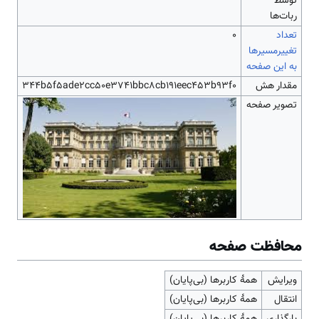
توسط
ربات‌ها
تعداد
۰
تغییرمسیرها
به این صفحه
مقدار هش
344b5f5ade2cc50e3741bbc8cb191eec453b93f0
تصویر صفحه
محافظت صفحه
ویرایش
همهٔ کاربرها (بی‌پایان)
انتقال
همهٔ کاربرها (بی‌پایان)
بارگذاری
همهٔ کاربرها (بی‌پایان)