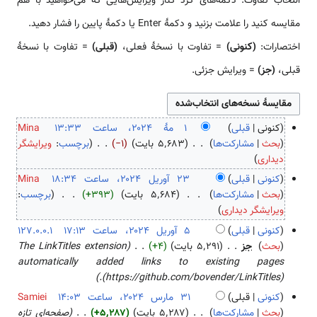
انتخاب تفاوت: دکمه‌های گرد کنار ویرایش‌هایی که می‌خواهید با هم
مقایسه کنید را علامت بزنید و دکمهٔ Enter یا دکمهٔ پایین را فشار دهید.
اختصارات:
(کنونی)
= تفاوت با نسخهٔ فعلی،
(قبلی)
= تفاوت با نسخهٔ
قبلی،
(جز)
= ویرایش جزئی.
کنونی
قبلی
Mina
۱
بحث
مشارکت‌ها
۵٬۶۸۳ بایت
−۱
برچسب
:
ویرایشگر
ب
م
دیداری
د
هٔ
کنونی
قبلی
Mina
و
۲
۲
بحث
مشارکت‌ها
۵٬۶۸۴ بایت
+۳۹۳
برچسب
:
ن
۰
ب
۳
ویرایشگر دیداری
خ
۲
د
آ
کنونی
قبلی
127.0.0.1
ل
۴
و
و
۵
بحث
جز
۵٬۲۹۱ بایت
+۴
The LinkTitles extension
ا
ن
ر
آ
automatically added links to existing pages
ص
خ
ی
و
(https://github.com/bovender/LinkTitles).
ۀ
ل
ل
ر
کنونی
قبلی
Samiei
و
ا
۲
ی
۳
بحث
مشارکت‌ها
۵٬۲۸۷ بایت
+۵٬۲۸۷
صفحه‌ای تازه
ی