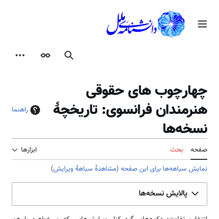
رش
ه
منوی اصلی
حتوا
جستجو
ظاهر
ابزارها
چهارچوب های حقوقی
هنرمندان فرانسوی: تاریخچهٔ
راهنما
نسخه‌ها
صفحه
بحث
ابزارها
نمایش سیاهه‌ها برای این صفحه
(
مشاهدهٔ سیاههٔ ویرایش
)
پالایش نسخه‌ها