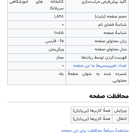
کلید پیش‌فرض مرتب‌سازی
کتابخانه های آموزشگاهی
سریلانکا
حجم صفحه (بایت)
۱٬۵۹۸
شناسهٔ فضای نام
0
شناسهٔ صفحه
11055
زبان محتوای صفحه
fa - فارسی
مدل محتوای صفحه
ویکی‌متن
‌فهرست‌کردن توسط ربات‌ها
مجاز
تعداد تغییرمسیرها به این صفحه
۰
شمرده شده به عنوان صفحهٔ
بله
محتوایی
محافظت صفحه
ویرایش
همهٔ کاربرها (بی‌پایان)
انتقال
همهٔ کاربرها (بی‌پایان)
مشاهدۀ سیاهۀ محافظت برای این صفحه.